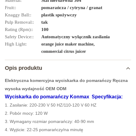
Material:
Stal nierdzewna 304
Fruit::
pomarańcza / cytryna / granat
Knaggy Ball::
plastik spożywczy
Pulp Removal::
tak
Rating (Rpm)::
100
Safety Device::
Automatyczny wyłącznik zasilania
High Light:
,
orange juice maker machine
commercial citrus juicer
Opis produktu
Elektryczna komercyjna wyciskarka do pomarańczy Ręczna
wysoka wydajność OEM ODM
Wyciskarka do pomarańczy Konmax
Specyfikacja:
1. Zasilanie: 220-230 V 50 HZ/110-120 V 60 HZ
2. Pobór mocy: 120 W
3. Wymagany rozmiar pomarańczy: 40-90 mm
4. Wyjście: 22-25 pomarańczy/na minutę