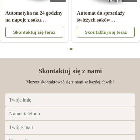
ć Automat z
Automatyka na 24 godziny
Automat do sp
ańczowym z
na napoje z soku
świeżych sokó
dzenia
pomarańczowego
pomarańczow
się teraz
Skontaktuj się teraz
Skontaktuj 
Skontaktuj się z nami
Możesz skontaktować się z nami w każdej chwili!