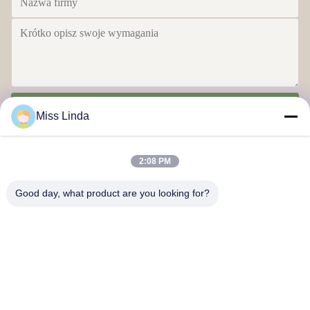
Wyślij
Miss Linda
2:08 PM
Good day, what product are you looking for?
Efektywność marki Niezawodność kształtuje przyszłość
Skontaktuj się z nami
Adres: Dodaj: jednostka 04,7/F, BRIGHT WAY TOWER, nr 33
MONG KOK ROAD, KOWLOON, HONG KONG