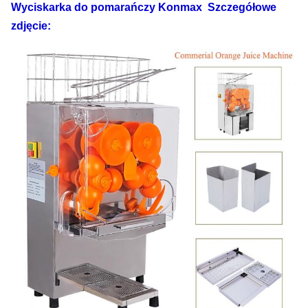
Wyciskarka do pomarańczy Konmax
Szczegółowe
Wielkość
560*570*1480
Dostępna
zdjęcie:
paczki
MM
Certyfikat
aprobata CE
Elektryka
110 V-220 V,
Standard
50-60 Hz
Moc
250W
północny
GW
77 kg
zachód
71KG
Ładowanie
FOB
centrali 40'
144 SZTUK
Szanghaj
USD
Ładowanie 20'
FT
60 SZTUK
Gwarancja
1 rok
Wyłączniki bezpieczeństwa Przełącznik
Touchpad,
Funkcja/funkcja
Wewnętrzna płytka drukowana.czujnik, licznik,