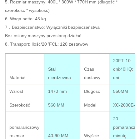
5. Rozmiar maszyny: 400L * 300W * 770H mm (długość *
szerokość * wysokość)
6. Waga netto: 45 kg
7．Bezpieczeństwo: Wyłączniki bezpieczeństwa
Bez osłony maszyny przestaną działać.
8. Transport: Ilość/20 'FCL: 120 zestawów
20FT: 10
Stal
Czas
dni;40HQ: 15
Materiał
nierdzewna
dostawy
dni
Wzrost
1470 mm
Długość
550MM
Szerokość
560 MM
Model
XC-2000E-1
20
pomarańczowy
pomarańczy/
rozmiar
40-90 MM
Wyjście
minutę