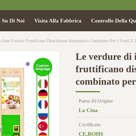
Su Di Noi
Visita Alla Fabbrica
Controllo Della Qu
a Sane Fresche Fruttificano Distributore Automatico Combinato Per I Frutti E
Le verdure di 
fruttificano d
combinato per 
Paese Di Origine
La Cina
Certificato
CE,ROHS