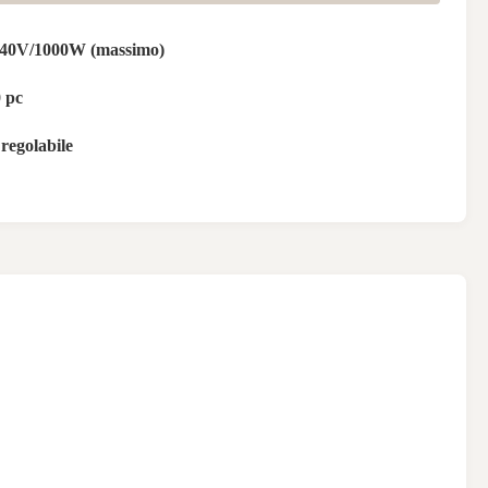
40V/1000W (massimo)
 pc
regolabile
E