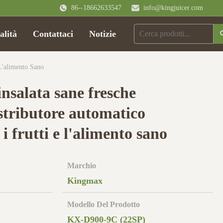
86--18662633547
info@kingjuicer.com
alità
Contattaci
Notizie
 L'alimento Sano
insalata sane fresche
istributore automatico
i frutti e l'alimento sano
Marchio
Kingmax
Modello Del Prodotto
KX-D900-9C (22SP)