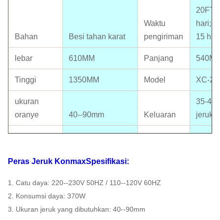
20FT: 
Waktu
hari;4
Bahan
Besi tahan karat
pengiriman
15 hari
lebar
610MM
Panjang
540M
Tinggi
1350MM
Model
XC-20
ukuran
35-40
oranye
40--90mm
Keluaran
jeruk/
Ukuran
Perset
paket
550*620*1350MM
Sertifikat
CE ter
Peras Jeruk Konmax
Spesifikasi:
Standar
110V-220V, 50-
1. Catu daya: 220--230V 50HZ / 110--120V 60HZ
Listrik
60HZ
Kekuasaan
370W
2. Konsumsi daya: 370W
GW
115kg
NW
109kg
3. Ukuran jeruk yang dibutuhkan: 40--90mm