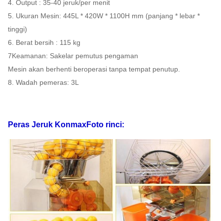
4. Output : 35-40 jeruk/per menit
40'
5. Ukuran Mesin: 445L * 420W * 1100H mm (panjang * lebar *
pemuatan
FOB
tinggi)
HQ
290 PCS
Shanghai
USD
6. Berat bersih : 115 kg
7Keamanan: Sakelar pemutus pengaman
20' FT
Mesin akan berhenti beroperasi tanpa tempat penutup.
memuat
120PCS
Jaminan
1 tahu
8. Wadah pemeras: 3L
Sakelar pemutus pengaman Sakelar Panel
Fungsi/Fitur
Sentuh,
Papan sirkuit internal.sensor, penghitung
Peras Jeruk Konmax
Foto rinci: