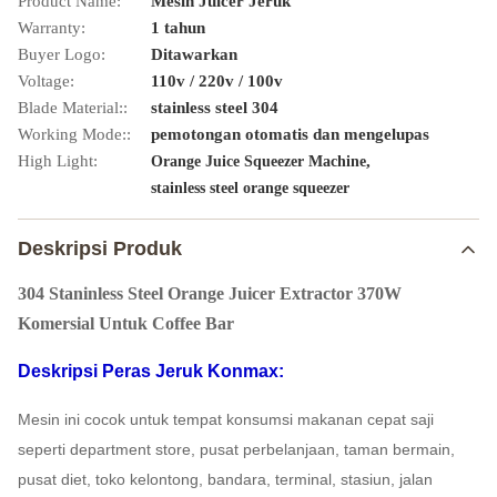
Product Name:
Mesin Juicer Jeruk
Warranty:
1 tahun
Buyer Logo:
Ditawarkan
Voltage:
110v / 220v / 100v
Blade Material::
stainless steel 304
Working Mode::
pemotongan otomatis dan mengelupas
High Light:
,
Orange Juice Squeezer Machine
stainless steel orange squeezer
Deskripsi Produk
304 Staninless Steel Orange Juicer Extractor 370W
Komersial Untuk Coffee Bar
Deskripsi Peras Jeruk Konmax:
Mesin ini cocok untuk tempat konsumsi makanan cepat saji
seperti department store, pusat perbelanjaan, taman bermain,
pusat diet, toko kelontong, bandara, terminal, stasiun, jalan