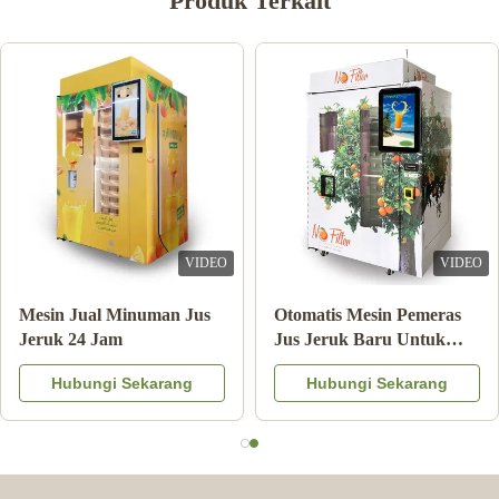
Produk Terkait
VIDEO
VIDEO
Catatan Pembayaran
Mesin Jual Minuman 
ku
Mesin Penjual Jus Jeruk
Jeruk 24 Jam
l
Dengan Sistem Pendingin
Hubungi Sekarang
Hubungi Sekarang