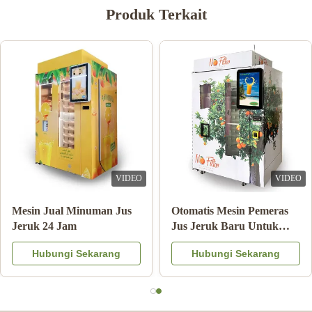
Produk Terkait
VIDEO
VIDEO
Double Tank Ice Slush
Catatan Pembayaran
Machine Minuman Beku
Mesin Penjual Jus Jeruk
Minuman Susu Koktail
Dengan Sistem Pendingin
Hubungi Sekarang
Hubungi Sekarang
Buah