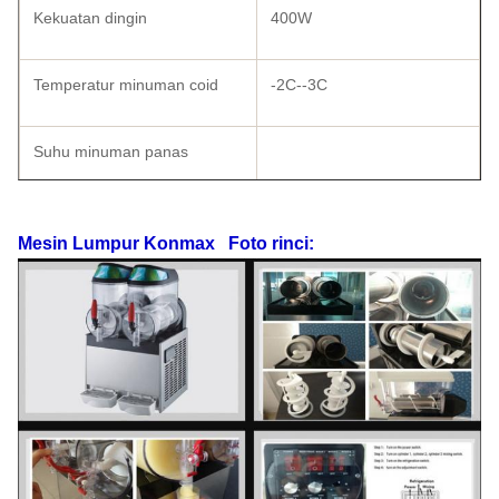
Kekuatan dingin
400W
Temperatur minuman coid
-2C--3C
Suhu minuman panas
Ukuran bentuk
570 × 370
×730
Mesin Lumpur Konmax
Foto rinci:
Kemasan karton
590×440×780
Pengepakan kayu
625×475×820
Berat
53
Berat kotor
63