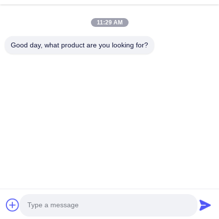
11:29 AM
Good day, what product are you looking for?
Efisiensi prestasi Merek Integritas menentukan masa depan
Hubungi Kami
Alamat: Tambahkan: UNIT 04,7/F, BRIGHT WAY TOWER, NO.
33 MONG KOK ROAD, KOWLOON, HONG KONG
info@kingjuicer.com
Telp: 86--18662633547
Copyright © 2014-2026 China Kingmax Industrial Co.,ltd.. All Rights Reserved.