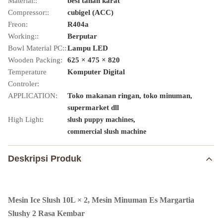
Material::
besi tahan karat
Compressor::
cubigel (ACC)
Freon:
R404a
Working::
Berputar
Bowl Material PC::
Lampu LED
Wooden Packing:
625 × 475 × 820
Temperature
Komputer Digital
Controler:
APPLICATION:
Toko makanan ringan, toko minuman,
supermarket dll
High Light:
,
slush puppy machines
commercial slush machine
Deskripsi Produk
Mesin Ice Slush 10L × 2, Mesin Minuman Es Margartia
Slushy 2 Rasa Kembar