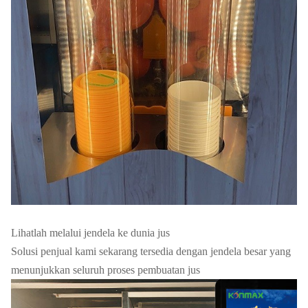
4G Semua
FOB
Internet
netcom,
USD
Shanghai
wifi, interen
Mata uang
Pembayaran
Jaminan
1 tahun
kertas
Lihatlah melalui jendela ke dunia jus
Solusi penjual kami sekarang tersedia dengan jendela besar yang
menunjukkan seluruh proses pembuatan jus