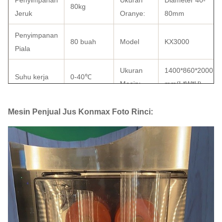
Penyimpanan
Ukuran
Diameter 40-
80kg
Jeruk
Oranye:
80mm
Penyimpanan
80 buah
Model
KX3000
Piala
Ukuran
1400*860*2000
Suhu kerja
0-40℃
Mesin:
mm(L*W*H)
CE, FCC, FDA,
Mesin Penjual Jus Konmax Foto Rinci:
0-5 Dapat
Suhu Kulkas
Sertifikat
SASO, SGS,
disesuaikan
CSA, NSF
Daya
Melayani
Pemuatan
Waktu
40-45 detik
900W
Penuh
Pengiriman:
(maks):
GW
450 Kg
NW
300Kg