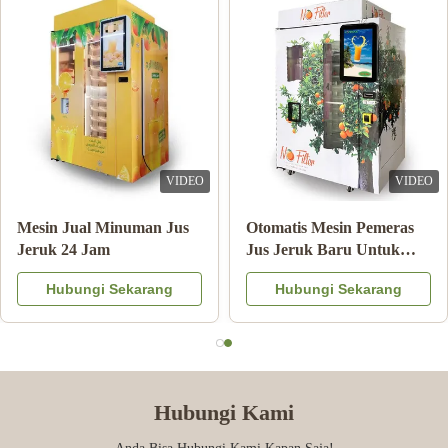
VIDEO
VIDEO
Double Tank Ice Slush
Catatan Pembayaran
Machine Minuman Beku
Mesin Penjual Jus Jeruk
Minuman Susu Koktail
Dengan Sistem Pendingin
Hubungi Sekarang
Hubungi Sekarang
Buah
Hubungi Kami