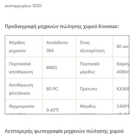
εκατομμυρίων SGD.
Προδιαγραφή μηχανών πώλησης χυμού Konmax:
Μέγεθος
Ανοξείδωτο
Ένας
60 servi
μηχανών
304
εξυπηρέτηση
Πορτοκαλιά
Πορτοκαλί
διάμετρο
80KG
αποθήκευση
μέγεθος:
4080mm
Αποθήκευση
80 PC
Πρότυπο
KX3000
φλυτζανιών
Θερμοκρασία
Μέγεθος
1400*86
0-40℃
εργασίας
μηχανών
χιλ. (L*W
CE, FCC
Λεπτομερής φωτογραφία μηχανών πώλησης χυμού
Θερμοκρασία
0-5 ℃