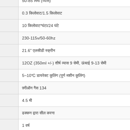
50-85 मिमी (व्यास)
0.3 किलोवाट/1.5 किलोवाट
10 किलोवाट*घंटा/24 घंटे
230-115v/50-60hz
21.6" एलसीडी स्क्रीन
12OZ (350ml +/-) शीर्ष व्यास 9 सेमी, ऊंचाई 9-13 सेमी
5~10℃ डायरेक्ट कूलिंग (पूर्ण मशीन कूलिंग)
फ़्रीऑन गैस 134
4.5 मी
ढक्कन द्वारा सील करना
1 वर्ष