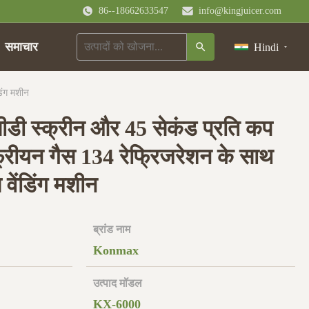
86--18662633547
info@kingjuicer.com
समाचार
Hindi
िंग मशीन
ीडी स्क्रीन और 45 सेकंड प्रति कप
 फ्रीयन गैस 134 रेफ्रिजरेशन के साथ
 वेंडिंग मशीन
ब्रांड नाम
Konmax
उत्पाद मॉडल
KX-6000