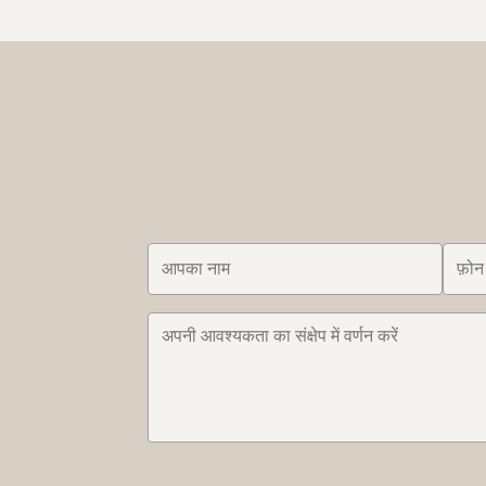
55L/hour. 4.3" touch screen, with advertising
vending machi
light box. Full transparent dispenser, you can
squeezed oran
make ...