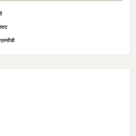
ो
ोवाट
च एलसीडी