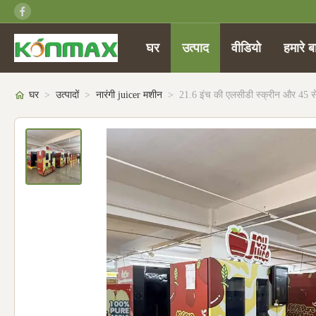
घर
उत्पाद
वीडियो
हमारे बार
घर
>
उत्पादों
>
नारंगी juicer मशीन
>
21.6 इंच की एलसीडी स्क्रीन और 45 सेक