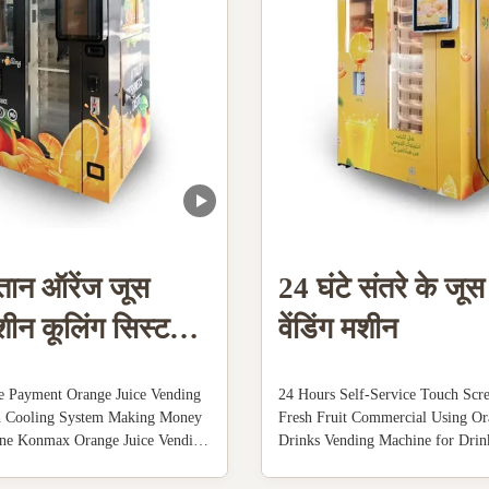
तान ऑरेंज जूस
24 घंटे संतरे के जू
मशीन कूलिंग सिस्टम
वेंडिंग मशीन
e Payment Orange Juice Vending
24 Hours Self-Service Touch Scr
h Cooling System Making Money
Fresh Fruit Commercial Using Or
ne Konmax Orange Juice Vending
Drinks Vending Machine for Dri
iption : With unique features and
Juice Vending Machine Descriptio
uice yield, these orange juice
juice vending machine is automati