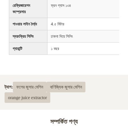
রেফ্রিজারেশন
ফ্রন গ্যাস ১৩৪
কম্প্রেসার
পাওয়ার লাইন দৈর্ঘ্য
4.৫ মিটার
স্বয়ংক্রিয় সিলিং
ঢাকনা দিয়ে সিলিং
গ্যারান্টি
১ বছর
ট্যাগ:
ফলের জুসার মেশিন
বাণিজ্যিক জুসার মেশিন
orange juice extractor
সম্পর্কিত পণ্য