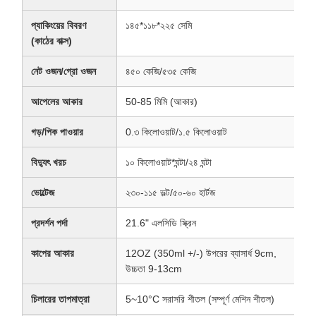
প্যাকিংয়ের বিবরণ
১৪৫*১১৮*২২৫ সেমি
(কাঠের বাক্স)
নেট ওজন/গ্রো ওজন
৪৫০ কেজি/৫৩৫ কেজি
আপেলের আকার
50-85 মিমি (আকার)
গড়/পিক পাওয়ার
0.৩ কিলোওয়াট/১.৫ কিলোওয়াট
বিদ্যুৎ খরচ
১০ কিলোওয়াট*ঘন্টা/২৪ ঘন্টা
ভোল্টেজ
২৩০-১১৫ ভল্ট/৫০-৬০ হার্টজ
প্রদর্শন পর্দা
21.6" এলসিডি স্ক্রিন
কাপের আকার
12OZ (350ml +/-) উপরের ব্যাসার্ধ 9cm,
উচ্চতা 9-13cm
চিলারের তাপমাত্রা
5~10°C সরাসরি শীতল (সম্পূর্ণ মেশিন শীতল)