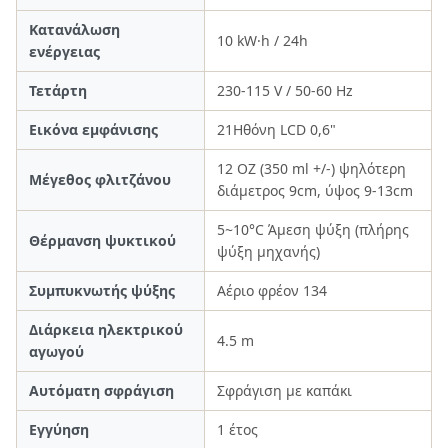
Κατανάλωση
10 kW·h / 24h
ενέργειας
Τετάρτη
230-115 V / 50-60 Hz
Εικόνα εμφάνισης
21Ηθόνη LCD 0,6"
12 OZ (350 ml +/-) ψηλότερη
Μέγεθος φλιτζάνου
διάμετρος 9cm, ύψος 9-13cm
5~10°C Άμεση ψύξη (πλήρης
Θέρμανση ψυκτικού
ψύξη μηχανής)
Συμπυκνωτής ψύξης
Αέριο φρέον 134
Διάρκεια ηλεκτρικού
4.5 m
αγωγού
Αυτόματη σφράγιση
Σφράγιση με καπάκι
Εγγύηση
1 έτος