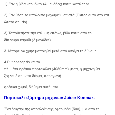
1) Εάν η βίδα καρυδιών (4 μονάδες) κάτω κατάλληλα.
2) Εάν θέση το υπόλοιπο μαχαιριών σωστά (Τύπος αυτό στο κατ
ώτατο σημείο).
3) Τοποθετήστε την κάλυψη επάνω, βίδα κάτω από το
δίπλευρο καρύδι (2 μονάδες).
3. Μπορεί να χρησιμοποιηθεί μετά από ανοίγει τη δύναμη.
4.Put antisepsis και τα
πλυμένα φρέσκα πορτοκάλια (4080mm) μέσα, η μηχανή θα
ξεφλουδίσουν το δέρμα, παραγωγή
φρέσκοι χυμοί, διήθημα αυτόματα
Πορτοκαλί
εξάρτημα
μηχανών Juicer Konmax
:
Ένα ζευγάρι της αποφλοίωσης εφαρμόζει (δύο), μια από τη