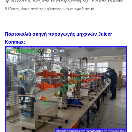
θρυαλλίδα 5A, ένας από το σταυρό εφαρμόζει, ένα από το κλειδί
810mm, ένας από τον ηλεκτρονικό ανεφοδιασμό.
Πορτοκαλιά
σκηνή παραγωγής
μηχανών Juicer
Konmax
: