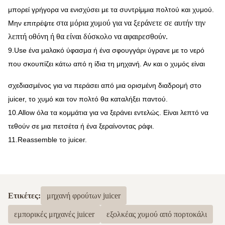
μπορεί γρήγορα να ενισχύσει με τα συντρίμμια πολτού και χυμού.
στα μόρια χυμού για να ξεράνετε σε αυτήν την
Μην επιτρέψτε
λεπτή οθόνη ή θα είναι δύσκολο να αφαιρεσθούν.
9.Use ένα μαλακό ύφασμα ή ένα σφουγγάρι ύγρανε με το νερό
που σκουπίζει κάτω από η ίδια τη μηχανή. Αν και ο χυμός είναι
σχεδιασμένος για να περάσει από μια ορισμένη διαδρομή στο
juicer, το χυμό και τον πολτό θα καταλήξει παντού.
10.Allow όλα τα κομμάτια για να ξεράνει εντελώς. Είναι λεπτό να
τεθούν σε μια πετσέτα ή ένα ξεραίνοντας ράφι.
11.Reassemble το juicer.
Ετικέτες:
μηχανή φρούτων juicer
εμπορικές μηχανές juicer
εξολκέας χυμού από πορτοκάλι