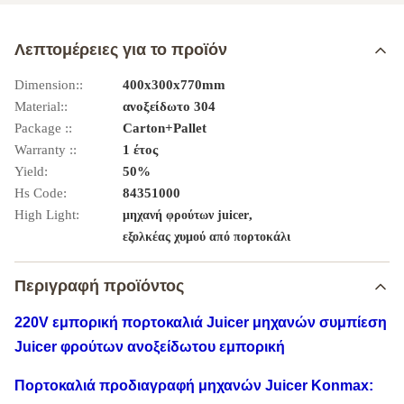
Λεπτομέρειες για το προϊόν
Dimension::
400x300x770mm
Material::
ανοξείδωτο 304
Package ::
Carton+Pallet
Warranty ::
1 έτος
Yield:
50%
Hs Code:
84351000
High Light:
,
μηχανή φρούτων juicer
εξολκέας χυμού από πορτοκάλι
Περιγραφή προϊόντος
220V εμπορική πορτοκαλιά Juicer μηχανών συμπίεση
Juicer φρούτων ανοξείδωτου εμπορική
Πορτοκαλιά προδιαγραφή μηχανών Juicer Konmax: