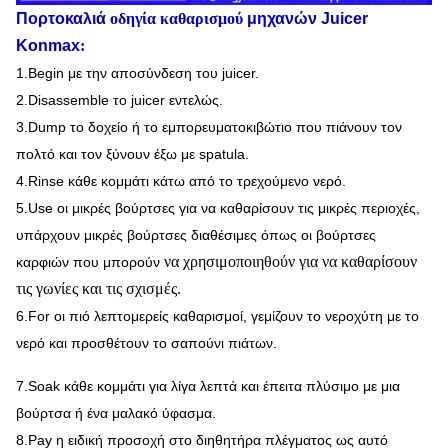
Πορτοκαλιά
οδηγία καθαρισμού
μηχανών Juicer
Konmax
:
1.Begin με την αποσύνδεση του juicer.
2.Disassemble το juicer εντελώς.
3.Dump το δοχείο ή το εμπορευματοκιβώτιο που πιάνουν τον
πολτό και τον ξύνουν έξω με spatula.
4.Rinse κάθε κομμάτι κάτω από το τρεχούμενο νερό.
5.Use οι μικρές βούρτσες για να καθαρίσουν τις μικρές περιοχές,
υπάρχουν μικρές βούρτσες διαθέσιμες όπως οι βούρτσες
να χρησιμοποιηθούν για να καθαρίσουν
καρφιών
που
μπορούν
τις γωνίες και τις σχισμές.
6.For οι πιό λεπτομερείς καθαρισμοί, γεμίζουν το νεροχύτη με το
νερό και προσθέτουν το σαπούνι πιάτων.
7.Soak κάθε κομμάτι για λίγα λεπτά και έπειτα πλύσιμο με μια
βούρτσα ή ένα μαλακό ύφασμα.
8.Pay η ειδική προσοχή στο διηθητήρα πλέγματος ως αυτό