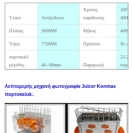
Χρόνος
20FT:
Υλικό
Ανοξείδωτο
παράδοσης
40HQ:
Πλάτος
300MM
Μήκος
400M
Ύψος
770MM
Πρότυπο
Xc-20
πορτοκαλί
22-25
μέγεθος
40--90mm
Παραγωγή
πορτο
Μέγεθος
Έγκρι
συσκευασίας
410*310*780MM
Πιστοποιητικό
διαθέ
Λεπτομερής
μηχανή
φωτογραφία
Juicer Konmax
πορτοκαλιά
:.
Πρότυπα
110V-220V, 50-
Electrics
60HZ
Δύναμη
120W
G.W
51KG
N.W
45KG