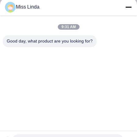
Στείλε
Miss Linda
9:31 AM
Good day, what product are you looking for?
Επιτυχίες αποδοτικότητας Brand Η ακεραιότητα ρίχνει το μέλλον.
Επικοινωνήστε μαζί μας
Διεύθυνση: Προσθέστε: Μονάδα 04,7/F, Πύργος BRIGHT WAY,
αριθμός 33 MONG KOK ROAD, KOWLOON, HONG KONG
info@kingjuicer.com
Τηλεφώνημα: 86--18662633547