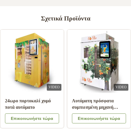
Σχετικά Προϊόντα
VIDEO
VIDEO
24ωρο πορτοκαλί χυμό
Αυτόματη πρόσφατα
ποτά αυτόματο
συμπιεσμένη μηχανή
πώλησης χυμού από
Επικοινωνήστε τώρα
Επικοινωνήστε τώρα
πορτοκάλι για εμπορικό