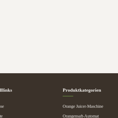
llinks
Produktkategorien
se
Orange Juicer-Maschine
te
Orangensaft-Automat