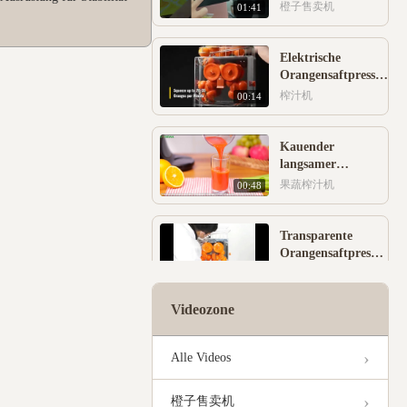
Verkaufsautomaten
橙子售卖机
01:41
mit intelligenter
Steuerung
Elektrische
Orangensaftpresse,
frisch gepresst,
榨汁机
00:14
korrosionsbeständig
Kauender
langsamer
Fruchtsaft-
果蔬榨汁机
00:48
Extraktor,
tragbare
Kaltpresse
Transparente
Orangensaftpresse,
rostfrei, schnelle
榨汁机
00:38
Geschwindigkeit
Videozone
Haushalts-
Langsam-
Alle Videos
Entsafter-
果蔬榨汁机
01:07
Maschine aus
schlagfestem
橙子售卖机