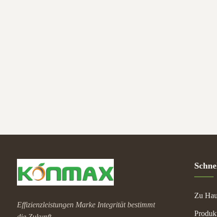
Schnel
Zu Hau
Effizienzleistungen Marke Integrität bestimmt
Produk
die Zukunft