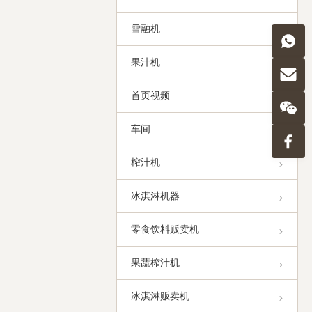
Edelstahl
Selbstbedienungsauto
für Snacks und
雪融机
Getränke, intelligent,
零食饮料贩卖机
00:40
rund um die Uhr
geöffnet
果汁机
Supermarkt-
Orangenpresse,
首页视频
frische
榨汁机
01:07
Saftmaschine
车间
24-Stunden-
Selbstbedienungsauto
榨汁机
für Aufzugsautomaten
零食饮料贩卖机
00:42
für den Supermarkt
冰淇淋机器
零食饮料贩卖机
果蔬榨汁机
冰淇淋贩卖机