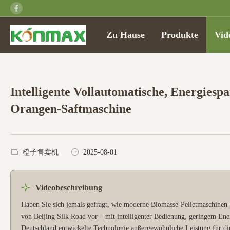
Zu Hause
Produkte
Vid
Intelligente Vollautomatische, Energiesp
Orangen-Saftmaschine
橙子售卖机
2025-08-01
Videobeschreibung
Haben Sie sich jemals gefragt, wie moderne Biomasse-Pelletmaschinen Ih
von Beijing Silk Road vor – mit intelligenter Bedienung, geringem Ene
Deutschland entwickelte Technologie außergewöhnliche Leistung für die 