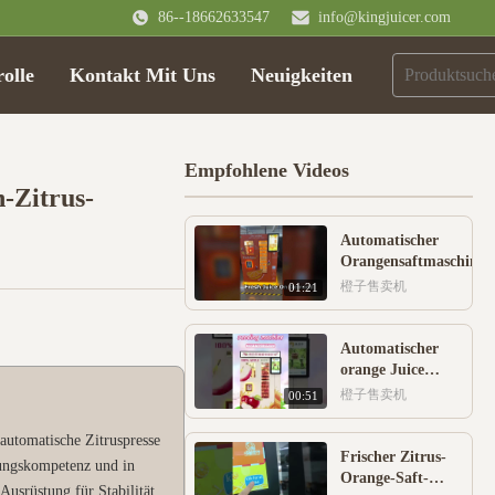
86--18662633547
info@kingjuicer.com
olle
Kontakt Mit Uns
Neuigkeiten
Empfohlene Videos
h-Zitrus-
Automatischer
Orangensaftmaschinen
für Indien
橙子售卖机
01:21
Automatischer
orange Juice
Vending Machine
橙子售卖机
00:51
automatische Zitruspresse
Frischer Zitrus-
gungskompetenz und in
Orange-Saft-
Ausrüstung für Stabilität