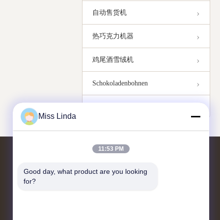
自动售货机
热巧克力机器
鸡尾酒雪绒机
Schokoladenbohnen
Weitere Videos
Miss Linda
11:53 PM
Kontakt mit uns
Good day, what product are you looking 
for?
Hinzufügen: Einheit 04,7/F, BRIGHT
WAY TOWER, Nr. 33 MONG KOK