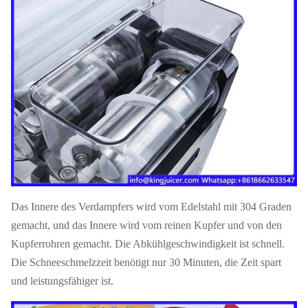
Schalter
Lcd-Schalter
Kühlmittel
R1
110V-220V,
Elektrik-Standard
Antriebs-Modus
Ma
50-60HZ
78
G.W
N.W
64
KILOGRAMM
40' Hauptquartier-
UHRKETTE
340 PCS
US
Laden
Shanghai
20' FT-Laden
132 PCS
Garantie
1-j
Das Innere des Verdampfers wird vom Edelstahl mit 304 Graden
gemacht, und das Innere wird vom reinen Kupfer und von den
Kupferrohren gemacht. Die Abkühlgeschwindigkeit ist schnell.
Die Schneeschmelzzeit benötigt nur 30 Minuten, die Zeit spart
und leistungsfähiger ist.