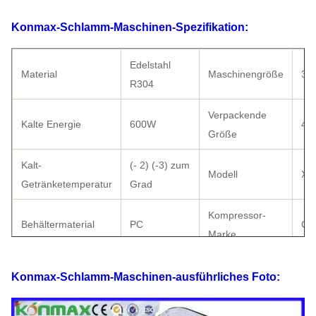
Konmax-Schlamm-Maschinen-Spezifikation:
Edelstahl
Material
Maschinengröße
38
R304
Verpackende
Kalte Energie
600W
42
Größe
Kalt-
(- 2) (-3) zum
Modell
XR
Getränketemperatur
Grad
Kompressor-
Behältermaterial
PC
Cub
Marke
mit
Konmax-Schlamm-Maschinen-
ausführliches Foto:
Kondensator
kupfernem
Zertifikat
CE
Rohr