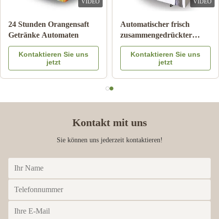
VIDEO
VIDEO
Doppelte Behälter-Eis-
Anmerkungs-Zahlungs-
Schlamm-Maschinen-
orange Juice Vending
gefrorener Getränk-
Machine With Coolings-
Kontaktieren Sie uns
Kontaktieren Sie uns
Getränkemilch-
System
jetzt
jetzt
Fruchtcocktail
Kontakt mit uns
Sie können uns jederzeit kontaktieren!