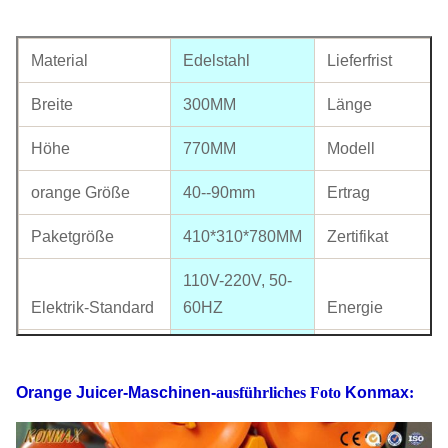
Material
Edelstahl
Lieferfrist
Breite
300MM
Länge
Höhe
770MM
Modell
orange Größe
40--90mm
Ertrag
Paketgröße
410*310*780MM
Zertifikat
110V-220V, 50-
Elektrik-Standard
60HZ
Energie
G.W
51KG
N.W
Orange Juicer-Maschinen-
ausführliches Foto
Konmax
:
40' Hauptquartier-
Laden
290PCS
UHRKETTE Sha