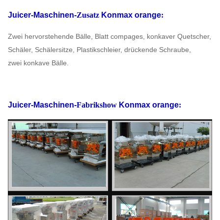
Juicer-Maschinen-
Zusatz
Konmax orange
:
Zwei hervorstehende Bälle, Blatt compages, konkaver Quetscher,
Schäler, Schälersitze, Plastikschleier,
drückende Schraube,
zwei konkave Bälle.
Juicer-Maschinen-
Fabrikshow
Konmax orange
: