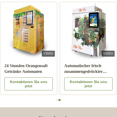
VIDEO
VIDEO
Doppelte Behälter-Eis-
Anmerkungs-Zahlungs-
Schlamm-Maschinen-
orange Juice Vending
gefrorener Getränk-
Machine With Coolings-
Kontaktieren Sie uns
Kontaktieren Sie uns
Getränkemilch-
System
jetzt
jetzt
Fruchtcocktail