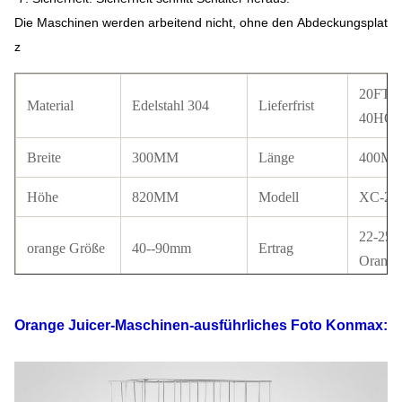
Die Maschinen werden arbeitend nicht, ohne den Abdeckungsplat
z
20FT: 
Material
Edelstahl 304
Lieferfrist
40HQ: 
Breite
300MM
Länge
400M
Höhe
820MM
Modell
XC-20
22-25
orange Größe
40--90mm
Ertrag
Orange
CER-
Paketgröße
410*310*780MM
Zertifikat
Zustim
Orange Juicer-Maschinen-
ausführliches Foto
Konmax
:
verfügb
Elektrik-
110V-220V, 50-
Energie
250W