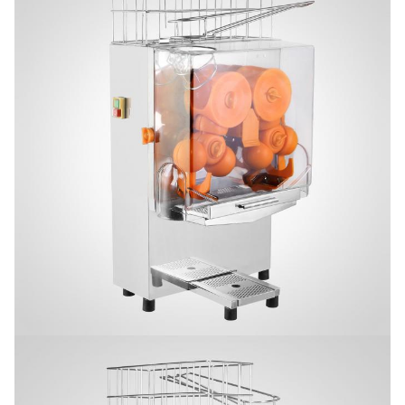
Standard
60HZ
G.W
51KG
N.W
45KG
40'
UHRKETTE
Hauptquartier-
290PCS
USD
Shanghai
Laden
20' FT-Laden
120PCS
Garantie
1-jähri