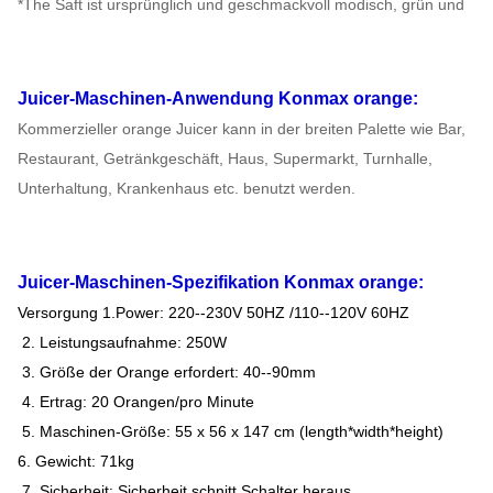
*The Saft ist ursprünglich und geschmackvoll modisch, grün und
Juicer-Maschinen-
Anwendung
Konmax orange
:
Kommerzieller orange Juicer kann in der breiten Palette wie Bar,
Restaurant, Getränkgeschäft, Haus, Supermarkt, Turnhalle,
Unterhaltung, Krankenhaus etc. benutzt werden.
Juicer-Maschinen-
Spezifikation
Konmax orange
:
Versorgung 1.Power: 220--230V 50HZ /110--120V 60HZ
2. Leistungsaufnahme: 250W
3. Größe der Orange erfordert: 40--90mm
4. Ertrag: 20 Orangen/pro Minute
5. Maschinen-Größe: 55 x 56 x 147 cm (length*width*height)
6. Gewicht: 71kg
7. Sicherheit: Sicherheit schnitt Schalter heraus.