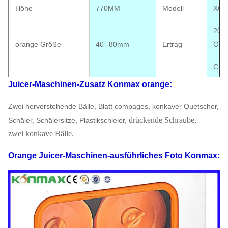
Höhe
770MM
Modell
XC-
20
orange Größe
40--80mm
Ertrag
Ora
CER
Zus
Juicer-Maschinen-
Zusatz
Konmax orange
:
Paketgröße
410*310*780MM
Zertifikat
verf
Zwei hervorstehende Bälle, Blatt compages, konkaver Quetscher,
110V-220V, 50-
drückende Schraube,
Schäler, Schälersitze, Plastikschleier,
Elektrik-Standard
60HZ
Energie
120
zwei konkave Bälle.
G.W
49KG
N.W
43K
Orange Juicer-Maschinen-
ausführliches Foto
Konmax
:
40' Hauptquartier-
UHRKETTE
Laden
290PCS
Shanghai
USD
20' FT-Laden
120PCS
Garantie
1-jä