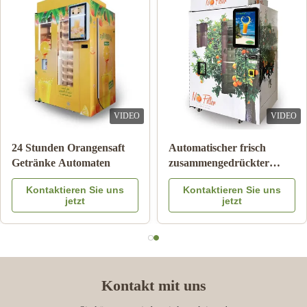
VIDEO
VIDEO
Doppelte Behälter-Eis-
Anmerkungs-Zahlungs-
Schlamm-Maschinen-
orange Juice Vending
gefrorener Getränk-
Machine With Coolings-
Kontaktieren Sie uns
Kontaktieren Sie uns
Getränkemilch-
System
jetzt
jetzt
Fruchtcocktail
Kontakt mit uns