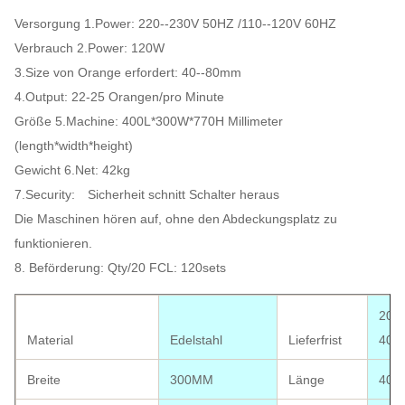
Versorgung 1.Power: 220--230V 50HZ /110--120V 60HZ
Verbrauch 2.Power: 120W
3.Size von Orange erfordert: 40--80mm
4.Output: 22-25 Orangen/pro Minute
Größe 5.Machine: 400L*300W*770H Millimeter
(length*width*height)
Gewicht 6.Net: 42kg
7.Security: Sicherheit schnitt Schalter heraus
Die Maschinen hören auf, ohne den Abdeckungsplatz zu
funktionieren.
8. Beförderung: Qty/20 FCL: 120sets
20FT
Material
Edelstahl
Lieferfrist
40H
Breite
300MM
Länge
400