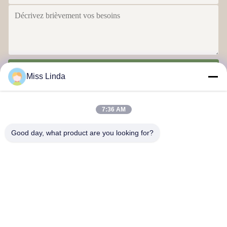
Envoyer
Miss Linda
7:36 AM
Good day, what product are you looking for?
Réalisations en matière d'efficacité L'intégrité est le gage de l'avenir
Nous contacter
Adresse: Ajouter: UNIT 04,7/F, BRIGHT WAY TOWER, n° 33 de
la rue MONG KOK, KOWLOON, Hong Kong