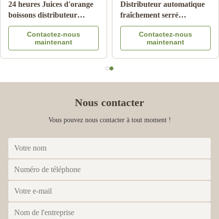
Macédoine de fruits de
Système orange de Juice
double de réservoir de
Vending Machine With
glace de neige fondue de
Cooling de paiement de
Contactez-nous
Contactez-nous
machine de boissons lait
note
maintenant
maintenant
surgelé de boisson
Nous contacter
Vous pouvez nous contacter à tout moment !