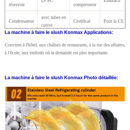
Le PC
Embraco
réservoir
compresseur
avec tubes en
Condensateur
Certificat
Pour la CE
cuivre
La machine à faire le slush Konmax
Applications:
Commutateur
échangeur
Réfrigérant
R134a/ R404
Convient à l'hôtel, aux chaînes de restaurants, à la rue des affaires,
LCD
à l'école, aux endroits où la demande est plus importante.
110 V à 220
Norme
Mode de
Les appareils
V, 50 à 60
électrique
conduite
électroménage
Hz
La machine à faire le slush Konmax
Photo détaillée:
G.W.
27 kilos
N.O.
22 kilos
Chargement
FOB
340 pièces
Dépenses
du QG à 40'
Shanghai
Chargement
132 PCS
Garantie
1 année
de 20' FT