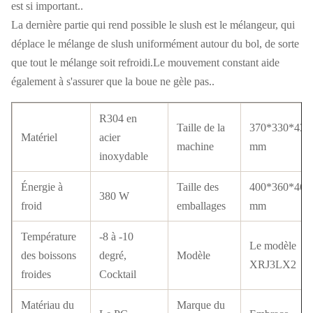
est si important..
La dernière partie qui rend possible le slush est le mélangeur, qui
déplace le mélange de slush uniformément autour du bol, de sorte
que tout le mélange soit refroidi.Le mouvement constant aide
également à s'assurer que la boue ne gèle pas..
R304 en
Taille de la
370*330*430
Matériel
acier
machine
mm
inoxydable
Énergie à
Taille des
400*360*460
380 W
froid
emballages
mm
Température
-8 à -10
Le modèle
des boissons
degré,
Modèle
XRJ3LX2
froides
Cocktail
Matériau du
Marque du