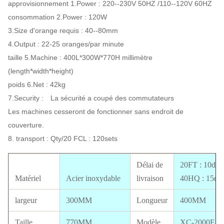
approvisionnement 1.Power : 220--230V 50HZ /110--120V 60HZ
consommation 2.Power : 120W
3.Size d'orange requis : 40--80mm
4.Output : 22-25 oranges/par minute
taille 5.Machine : 400L*300W*770H millimètre
(length*width*height)
poids 6.Net : 42kg
7.Security : La sécurité a coupé des commutateurs
Les machines cesseront de fonctionner sans endroit de
couverture.
8. transport : Qty/20 FCL : 120sets
Délai de
20FT : 10days
Matériel
Acier inoxydable
livraison
40HQ : 15da
largeur
300MM
Longueur
400MM
Taille
770MM
Modèle
XC-2000E-2