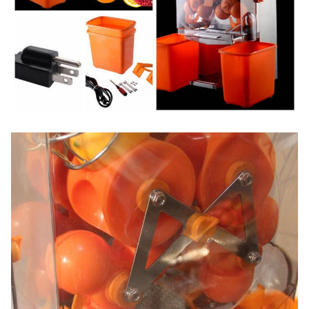
chargement
de pi
120PCS
Garantie
1 an