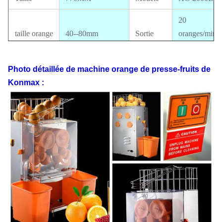
20
taille orange
40--80mm
Sortie
oranges/minu
Approbation 
Taille de
la CE
Photo détaillée
de machine orange
de
presse-fruits
de
paquet
410*310*780MM
Certificat
disponible
Konmax
:
Norme
110V-220V, 50-
d'électricités
60HZ
Puissance
120W
G.W
49KG
N.W
43KG
40'
chargement
Changhaï
de QG
290PCS
FOB
USD
20'