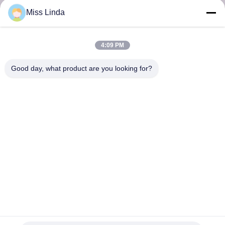
Envoyer
Miss Linda
4:09 PM
Good day, what product are you looking for?
Réalisations en matière d'efficacité L'intégrité est le gage de l'avenir
Nous contacter
Adresse: Ajouter: UNIT 04,7/F, BRIGHT WAY TOWER, n° 33 de
la rue MONG KOK, KOWLOON, Hong Kong
info@kingjuicer.com
Télégramme: 86--18662633547