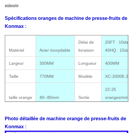
minute
Spécifications
oranges de machine de presse-fruits
de
Konmax
:
Délai de
20FT : 10days 
Matériel
Acier inoxydable
livraison
40HQ : 15day
Largeur
300MM
Longueur
400MM
Taille
770MM
Modèle
XC-2000E-2
22-25
taille orange
40--80mm
Sortie
oranges/minut
Taille de
Approbation d
Photo détaillée
paquet
410*310*780MM
de machine orange
Certificat
de
presse-fruits
la CE disponib
de
Konmax
:
Norme
110V-220V, 50-