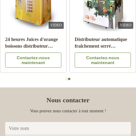
VIDEO
VIDEO
Macédoine de fruits de
Système orange de Juice
double de réservoir de
Vending Machine With
glace de neige fondue de
Cooling de paiement de
Contactez-nous
Contactez-nous
machine de boissons lait
note
maintenant
maintenant
surgelé de boisson
Nous contacter
Vous pouvez nous contacter à tout moment !