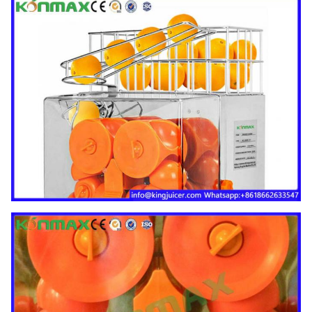
d'électricités
60HZ
Puissance
120W
G.W
48KG
N.W
42KG
40'
chargement
Changhaï
de QG
290PCS
FOB
USD
20'
chargement
de pi
120PCS
Garantie
1 an