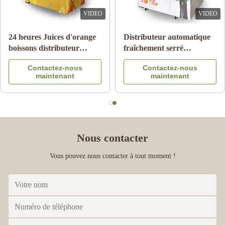
VIDEO
VIDEO
24 heures Juices d'orange
Distributeur automatique
boissons distributeur
fraîchement serré
automatique
automatique de jus
Contactez-nous
Contactez-nous
d'orange pour le message
maintenant
maintenant
publicitaire
Nous contacter
Vous pouvez nous contacter à tout moment !