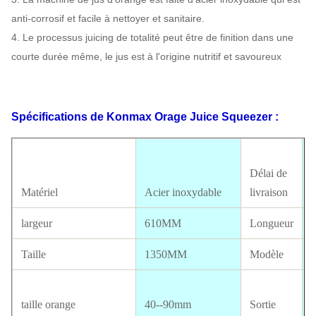
anti-corrosif et facile à nettoyer et sanitaire.
4. Le processus juicing de totalité peut être de finition dans une
courte durée même, le jus est à l'origine nutritif et savoureux
Spécifications
de Konmax Orage Juice Squeezer
:
Délai de
;
Matériel
Acier inoxydable
livraison
largeur
610MM
Longueur
Taille
1350MM
Modèle
3
taille orange
40--90mm
Sortie