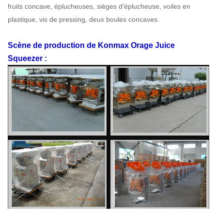
fruits concave, éplucheuses, sièges d'éplucheuse, voiles en
plastique,
vis de pressing, deux boules concaves.
Scène
de
production
de Konmax Orage Juice
Squeezer
: