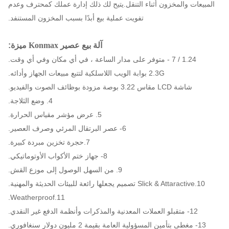
المبيعات والمخزون أثناء التنقل.يتيح لك ذلك إدارة عملك كمحترف وعدم
تفويت عملية بيع أبدًا بسبب المخزون المستنفد.
آلة بيع عصير Konmax
ميزة:
1.24 / 7 - متوفر على مدار الساعة ، في أي مكان وفي أي وقت.
2.3G بوابة الويب اللاسلكية لتتبع مبيعات الجهاز وأدائه.
شاشة LCD مقاس 3.22 بوصة مزودة بوظائف الصوت والفيديو.
4. وضع الثلاجة.
5. عرض مؤشر مقياس الحرارة.
6- عصر البرتقال المرئي وصرف العصير.
7.حجرة تخزين مبردة كبيرة.
8- جهاز ختم الأكواب الأوتوماتيكي.
9. من السهل الوصول إلى موزع القش.
10.Slick & Attaractive تصميم يجعلها رائعة للبيئات الحديثة والمهنية.
11.Weatherproof.
12- متقبلو العملات المعدنية والمذكرات وأنظمة الدفع غير النقدي.
13- مغطى بتأمين المسؤولية العامة بقيمة 2 مليون دولار سنغافوري.