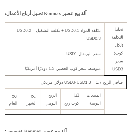
آلة بيع عصير Konmax تحليل أرباح الأعمال:
تحليل
تكلفة المواد USD0.1 + تكلفة التشغيل USD0.2 =
التكلفة
USD0.3
(لكل
كوب)
سعر البرتقال USD1
سعر
متوسط ​​سعر كوب العصير:
1.3 دولارًا أمريكيًا
USD3
صافي الربح USD3-USD1.3 =
1.7 دولار أمريكي
المبيعات
لكل
الربح
ربح
ربح
اليومية
كوب ربح
اليومي
الشهر
العام
36720
3060
102
1.7
60 كوب
دولار
دولارًا
دولارًا
دولارًا
تحليل
آلة بيع عصير Konmax
تخصيص: