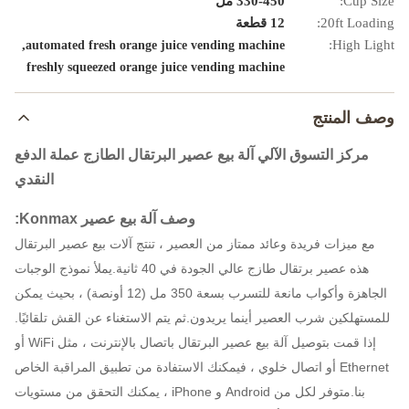
Cup Size:
330-450 مل
20ft Loading:
12 قطعة
,
High Light:
automated fresh orange juice vending machine
freshly squeezed orange juice vending machine
وصف المنتج
مركز التسوق الآلي آلة بيع عصير البرتقال الطازج عملة الدفع
النقدي
وصف آلة بيع عصير Konmax:
مع ميزات فريدة وعائد ممتاز من العصير ، تنتج آلات بيع عصير البرتقال
هذه عصير برتقال طازج عالي الجودة في 40 ثانية.يملأ نموذج الوجبات
الجاهزة وأكواب مانعة للتسرب بسعة 350 مل (12 أونصة) ، بحيث يمكن
للمستهلكين شرب العصير أينما يريدون.ثم يتم الاستغناء عن القش تلقائيًا.
إذا قمت بتوصيل آلة بيع عصير البرتقال باتصال بالإنترنت ، مثل WiFi أو
Ethernet أو اتصال خلوي ، فيمكنك الاستفادة من تطبيق المراقبة الخاص
بنا.متوفر لكل من Android و iPhone ، يمكنك التحقق من مستويات