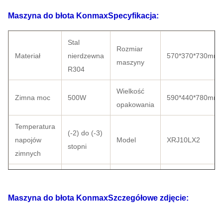
Maszyna do błota Konmax
Specyfikacja:
Stal
Rozmiar
Materiał
nierdzewna
570*370*730mm
maszyny
R304
Wielkość
Zimna moc
500W
590*440*780mm
opakowania
Temperatura
(-2) do (-3)
napojów
Model
XRJ10LX2
stopni
zimnych
Materiał
Marka
PC
Cubigel
zbiornika
sprężarki
Maszyna do błota Konmax
Szczegółowe zdjęcie:
z rurką
Skraplacz
Certyfikat
CE