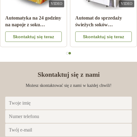
VIDEO
VIDEO
Double Tank Ice Slush
Uwaga Płatność Automat z
Machine Mrożony napój
sokiem pomarańczowym z
Napój Mleko Koktajl
systemem chłodzenia
Skontaktuj się teraz
Skontaktuj się teraz
owocowy
Skontaktuj się z nami
Możesz skontaktować się z nami w każdej chwili!