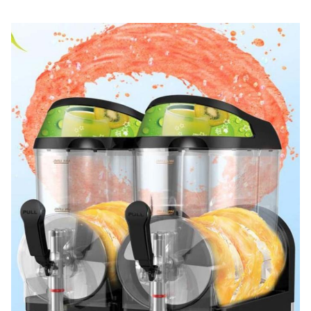
miedzianą
Przełącznik
przełącznik
Chłodziwo
R134a/ R404a
LCD
110 V-220
Elektryka
Transmisja
V, 50-60
Tryb jazdy
Standard
magnetyczna
Hz
północny
GW
63KG
53KG
zachód
Ładowanie
FOB
220 szt.
USD
centrali 40'
Szanghaj
Ładowanie
90 szt.
Gwarancja
1 rok
20' FT