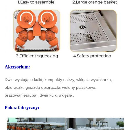
centrali 40'
220 SZTUK
Szanghaj
USD
Ładowanie 20'
FT
90 SZTUK
Gwarancja
1 rok
Akcesorium:
Dwie wystające kulki, kompakty ostrzy, wklęsła wyciskarka,
obieraczki, gniazda obieraczki, welony plastikowe,
prasowanie
śruba , dwie kulki wklęsłe .
Pokaz fabryczny: