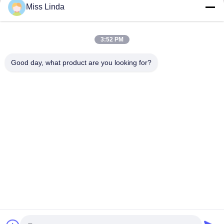
Wyślij
Miss Linda
3:52 PM
Good day, what product are you looking for?
Efektywność marki Niezawodność kształtuje przyszłość
Skontaktuj się z nami
Adres: Dodaj: jednostka 04,7/F, BRIGHT WAY TOWER, nr 33
MONG KOK ROAD, KOWLOON, HONG KONG
info@kingjuicer.com
Tel.: 86--18662633547