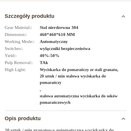
Szczegóły produktu
Gear Material::
Stal nierdzewna 304
Dimension::
460*460*610 MM
Working Mode::
Automatyczny
Switches::
wyłączniki bezpieczeństwa
Yield::
40%-50%
Pulp Removal::
TAk
High Light:
,
Wyciskarka do pomarańczy ze stali granatu
20 sztuk / min stalowa wyciskarka do
pomarańczy
,
stalowa automatyczna wyciskarka do soków
pomarańczowych
Opis produktu
20 sztuk / min granatowa automatyczna wyciskarka do