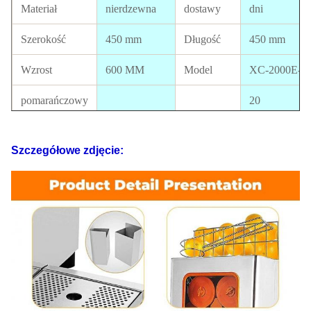
Materiał
nierdzewna
dostawy
dni
Szerokość
450 mm
Długość
450 mm
Wzrost
600 MM
Model
XC-2000E-5
pomarańczowy
20
rozmiar
40-70 MM
Wyjście
pomarańczy/
Wielkość
460*460*610
Dostępna
Szczegółowe zdjęcie:
paczki
MM
Certyfikat
aprobata CE
Elektryka
110 V-220 V,
Standard
50-60 Hz
Moc
370W
północny
GW
47 kg
zachód
41 kg
Ładowanie
FOB