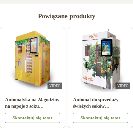
Powiązane produkty
VIDEO
VIDEO
utomat z
Automatyka na 24 godziny
Automat do sprze
zowym z
na napoje z soku
świeżych soków
ia
pomarańczowego
pomarańczowych
teraz
Skontaktuj się teraz
Skontaktuj się 