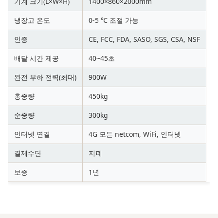
기계 크기(L×W×H)
1400×860×2000mm
냉장고 온도
0-5 ℃ 조절 가능
인증
CE, FCC, FDA, SASO, SGS, CSA, NSF
배달 시간 제공
40~45초
완전 부하 전력(최대)
900W
총중량
450kg
순중량
300kg
인터넷 연결
4G 모든 netcom, WiFi, 인터넷
결제수단
지폐
보증
1년