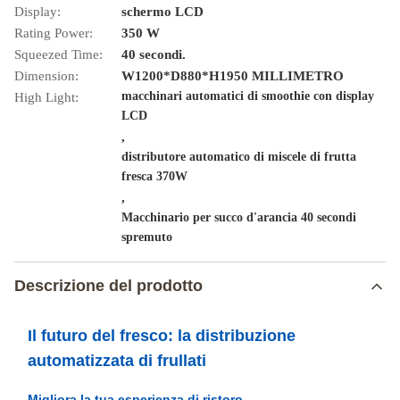
Display:
schermo LCD
Rating Power:
350 W
Squeezed Time:
40 secondi.
Dimension:
W1200*D880*H1950 MILLIMETRO
macchinari automatici di smoothie con display
High Light:
LCD
,
distributore automatico di miscele di frutta
fresca 370W
,
Macchinario per succo d'arancia 40 secondi
spremuto
Descrizione del prodotto
Il futuro del fresco: la distribuzione
automatizzata di frullati
Migliora la tua esperienza di ristoro