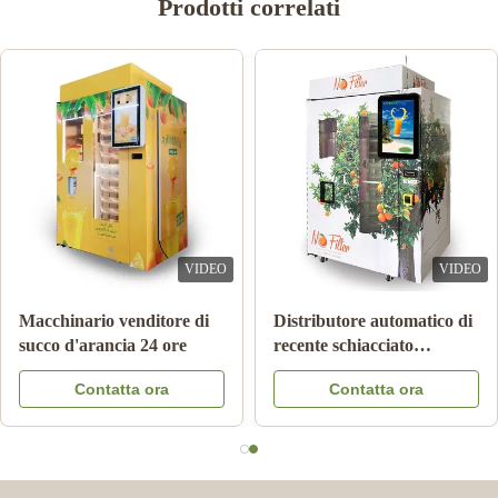
Prodotti correlati
VIDEO
VIDEO
Macchinario venditore di
Distributore automatico di
succo d'arancia 24 ore
recente schiacciato
automatico del succo
Contatta ora
Contatta ora
d'arancia per l'annuncio
pubblicitario