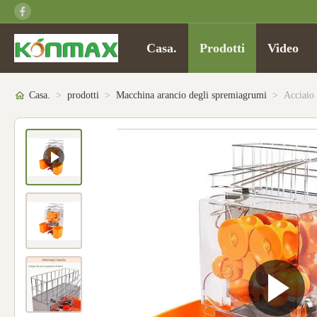
Casa.
Prodotti
Video
Casa.
>
prodotti
>
Macchina arancio degli spremiagrumi
>
Acciaio