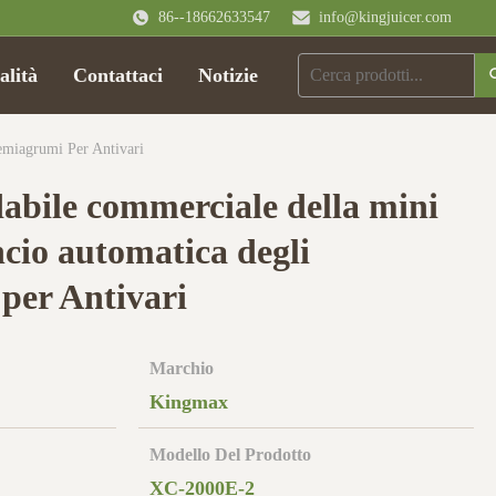
86--18662633547
info@kingjuicer.com
alità
Contattaci
Notizie
emiagrumi Per Antivari
dabile commerciale della mini
cio automatica degli
per Antivari
Marchio
Kingmax
Modello Del Prodotto
XC-2000E-2