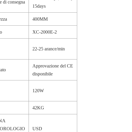
e di consegna
15days
ezza
400MM
o
XC-2000E-2
22-25 arance/min
Approvazione del CE
cato
disponibile
120W
42KG
NA
'OROLOGIO
USD