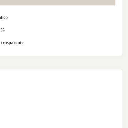
tico
0%
a trasparente
E