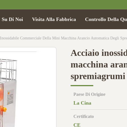
Su Di Noi
Visita Alla Fabbrica
Controllo Della Qu
 Inossidabile Commerciale Della Mini Macchina Arancio Automatica Degli Spr
Acciaio inossi
macchina aran
spremiagrumi 
Paese Di Origine
La Cina
Certificato
CE