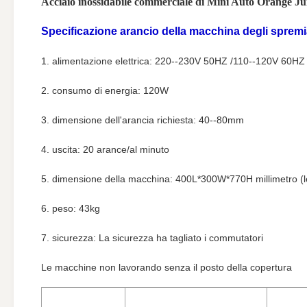
Acciaio inossidabile commerciale di Mini Auto Orange Ju
Specificazione
arancio della macchina degli sprem
1. alimentazione elettrica: 220--230V 50HZ /110--120V 60HZ
2. consumo di energia: 120W
3. dimensione dell'arancia richiesta: 40--80mm
4. uscita: 20 arance/al minuto
5. dimensione della macchina: 400L*300W*770H millimetro (l
6. peso: 43kg
7. sicurezza: La sicurezza ha tagliato i commutatori
Le macchine non lavorando senza il posto della copertura