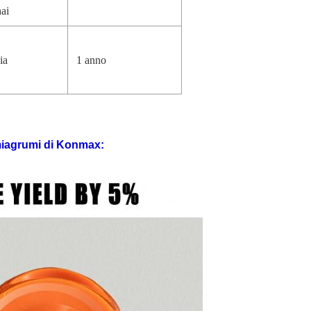
ai
ia
1 anno
iagrumi
di
Konmax
: