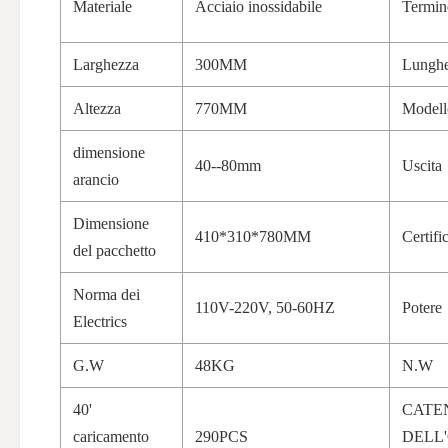
Materiale
Acciaio inossidabile
Termin
Larghezza
300MM
Lungh
Altezza
770MM
Modell
dimensione
40--80mm
Uscita
arancio
Dimensione
410*310*780MM
Certifi
del pacchetto
Norma dei
110V-220V, 50-60HZ
Potere
Electrics
G.W
48KG
N.W
40'
CATE
caricamento
290PCS
DELL