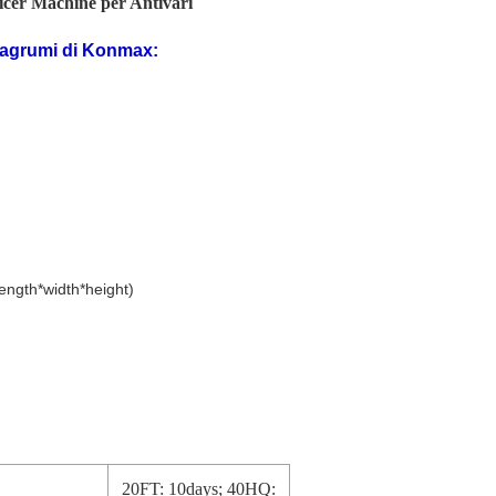
icer Machine per Antivari
iagrumi
di
Konmax
:
ength*width*height)
20FT: 10days; 40HQ: