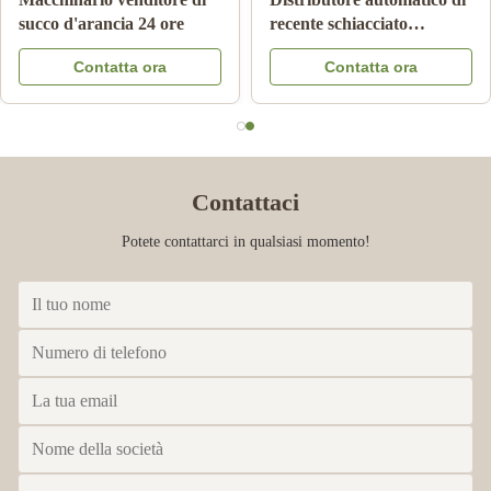
congelato del latte della
Vending Machine With
bevanda della bevanda
Cooling di pagamento della
Contatta ora
Contatta ora
della melma del ghiaccio
nota
del carro armato macchina
Contattaci
Potete contattarci in qualsiasi momento!