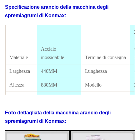
Specificazione
arancio della macchina degli
spremiagrumi
di
Konmax
:
20
10
Acciaio
40
Materiale
inossidabile
Termine di consegna
15
Larghezza
440MM
Lunghezza
4
Altezza
880MM
Modello
XC
dimensione
22
arancio
40--90mm
Uscita
ar
Foto dettagliata
della macchina arancio
degli
Dimensione
Ap
spremiagrumi
di
Konmax
:
del
de
pacchetto
490*450*890MM
Certificato
dis