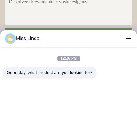
Invia
Miss Linda
12:26 PM
Good day, what product are you looking for?
Realizzazioni di efficienza Brand L'integrità determina il futuro
Contattaci
Indirizzo: Aggiungi: UNIT 04,7/F, BRIGHT WAY TOWER, NO. 33
MONG KOK ROAD, KOWLOON, HONG KONG
info@kingjuicer.com