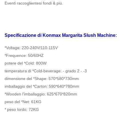
Eventi raccoglientesi fondi & più.
72
G.W
N.W
CHILOGRAMMI
40'
CATENA
Specificazione
di Konmax
Margarita Slush Machine:
caricamento
220 PCS
DELL'OROLOGIO
del HQ
Shanghai
*Voltage: 220-240V/110-115V
*Frequence: 50/60HZ
20'
potere del *Cold: 800W
caricamento
92 PCS
Garanzia
temperatura di *Cold-beverage: - grado 2 - -3
di FT
dimensione del *Shape: 570*580*730mm
imballaggio del *Carton: 590*640*780mm
*Wooden l'imballaggio: 625*670*820mm
peso del *Net: 61KG
* peso lordo: 72KG