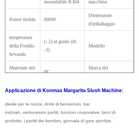
inossidabile R304
macchina
Dimensione
Potere freddo
800W
d'imballaggio
temperatura
(- 2) al grado (di
della Freddo-
Modello
-3)
bevanda
Materiale del
Marca del
PC
carro armato
compressore
Condensatore
con il tubo di rame
Certificato
Applicazione
di Konmax
Margarita Slush Machine:
Commutatore
ideale per le nozze, drink di benvenuto, bar
commutatore
Refrigerante
LCD
mitzvah, ventunesimi partiti, funzioni corporative,
lanci di
prodotto, i partiti dei bambini, giornata di gare sportive,
Norma dei
110V-220V, 50-
Modo
T
Electrics
60HZ
dell'azionamento