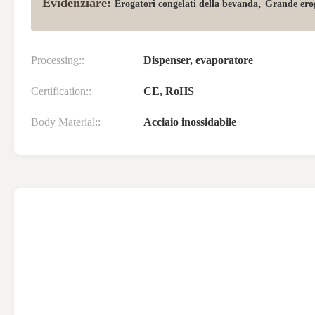
Evidenziare:
,
Erogatori congelati della bevanda
Grande ero
Processing::
Dispenser, evaporatore
Certification::
CE, RoHS
Body Material::
Acciaio inossidabile