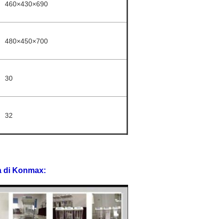
460×430×690
480×450×700
30
32
a
di
Konmax
: