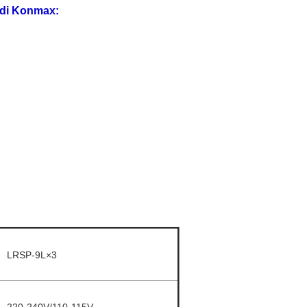
di
Konmax
:
LRSP-9L×3