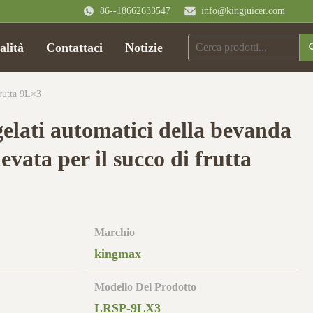
86--18662633547
info@kingjuicer.com
alità
Contattaci
Notizie
rutta 9L×3
elati automatici della bevanda
evata per il succo di frutta
Marchio
kingmax
Modello Del Prodotto
LRSP-9LX3