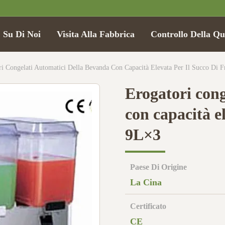
Su Di Noi
Visita Alla Fabbrica
Controllo Della Qu
ri Congelati Automatici Della Bevanda Con Capacità Elevata Per Il Succo Di F
Erogatori cong
con capacità el
9L×3
Paese Di Origine
La Cina
Certificato
CE