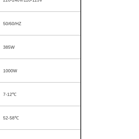
220-240V/110-115V
50/60/HZ
385W
1000W
7-12℃
52-58℃