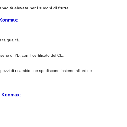
acità elevata per i succhi di frutta
i Konmax:
lta qualità.
rie di YB, con il certificato del CE.
, pezzi di ricambio che spediscono insieme all'ordine.
i
Konmax
: