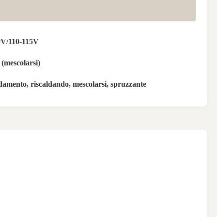
0V/110-115V
 (mescolarsi)
damento, riscaldando, mescolarsi, spruzzante
E