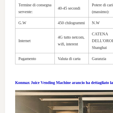
Termine di consegna
Potere di car
40-45 secondi
servente:
(massimo):
G.W
450 chilogrammi
N.W
CATENA
4G tutto netcom,
Internet
DELL'ORO
wifi, interent
Shanghai
Pagamento
Valuta di carta
Garanzia
Konmax Juice Vending Machine arancio
ha dettagliato la