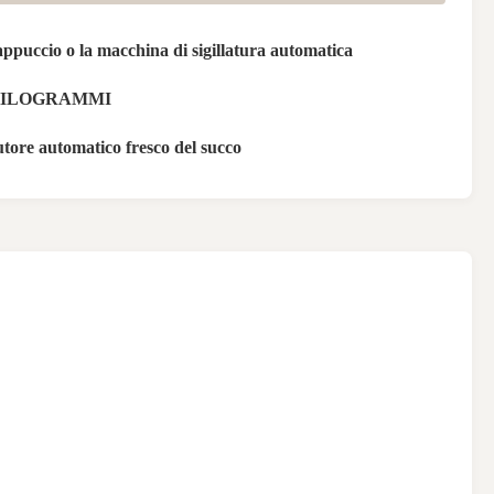
cappuccio o la macchina di sigillatura automatica
HILOGRAMMI
utore automatico fresco del succo
E