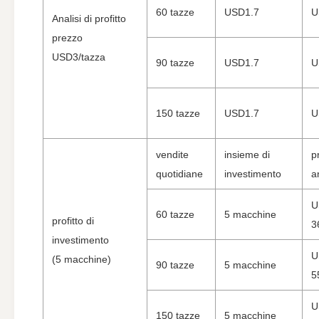
60 tazze
USD1.7
U
Analisi di profitto
prezzo
USD3/tazza
90 tazze
USD1.7
U
150 tazze
USD1.7
U
vendite
insieme di
pr
quotidiane
investimento
a
U
60 tazze
5 macchine
profitto di
3
investimento
U
(5 macchine)
90 tazze
5 macchine
5
U
150 tazze
5 macchine