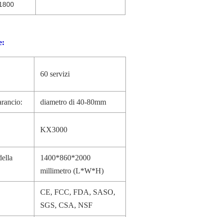
1800
e
:
60 servizi
rancio:
diametro di 40-80mm
KX3000
ella
1400*860*2000
millimetro (L*W*H)
CE, FCC, FDA, SASO,
SGS, CSA, NSF