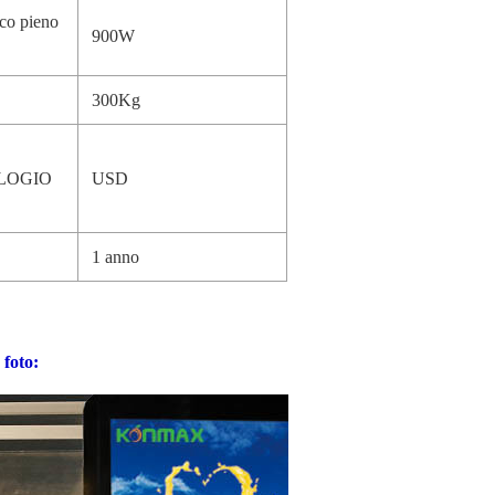
ico pieno
900W
300Kg
LOGIO
USD
1 anno
 foto: