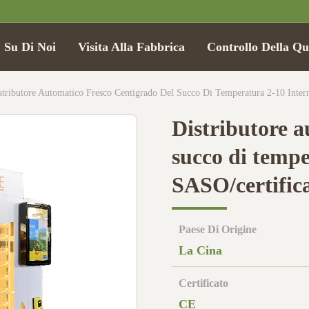
Su Di Noi
Visita Alla Fabbrica
Controllo Della Qu
stributore Automatico Fresco Centigrado Del Succo Di Temperatura 2-10 Inte
Distributore a
succo di tempe
SASO/certific
Paese Di Origine
La Cina
Certificato
CE