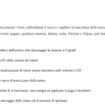
icamente i frutti, raffreddanti il succo e sigillare la macchina della t
oveste pagare, qualsiasi moneta, fattura, carta, Wechat o Alipay, può in
orifero dell'ozono che stoccaggio le arance a 5 gradi
,9% della crescita dei batteri
visualizzazione di touch screen interattiva sullo schermo LCD
 succo d'arancia puro della natura
chat & la banconota, carta assegni ed applicano la paga è facoltativi
o stoccaggio delle arance ed al processo di spremuta