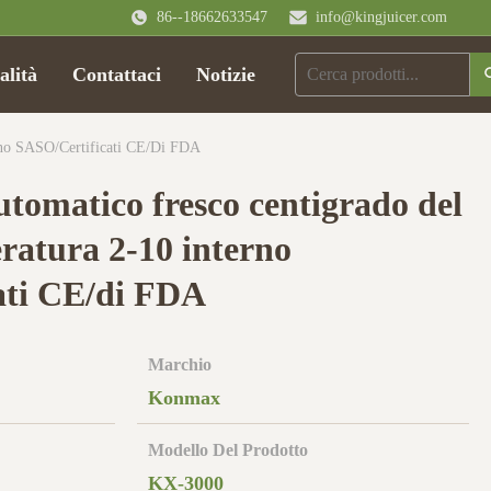
86--18662633547
info@kingjuicer.com
alità
Contattaci
Notizie
rno SASO/certificati CE/di FDA
utomatico fresco centigrado del
ratura 2-10 interno
ati CE/di FDA
Marchio
Konmax
Modello Del Prodotto
KX-3000