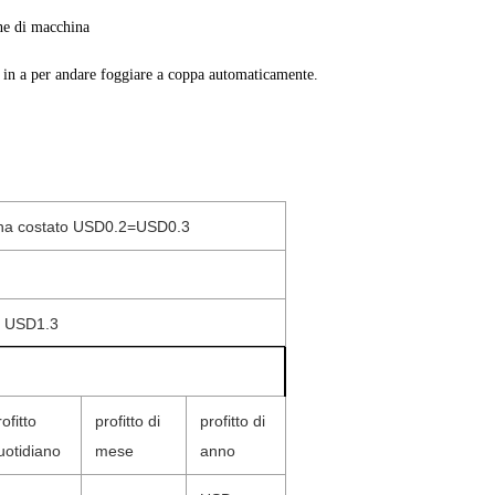
one di macchina
o in a per andare foggiare a coppa automaticamente.
 ha costato USD0.2=USD0.3
:
USD1.3
ofitto
profitto di
profitto di
uotidiano
mese
anno