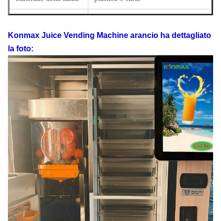
tipo di sigillatura
con il cappuccio o la macchina di
della tazza
sigillatura automatica
Konmax Juice Vending Machine arancio
ha dettagliato
la foto:
temperatura
regolabile da 5 gradi
spremuta della
60sec. (sigillamento ha incluso)
velocità
larghezza: 135cm/53», altezza:
dimensioni
201cm/79», profondità: 93cm/36»
peso
350kg/772lb
tensione
230-115v/50-60hz
potere
medio/potenza di
300w/2000w
picco