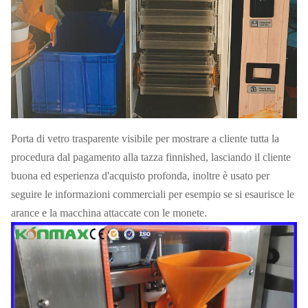
lunghezza della
4.5m
spina
tutti i lamguages principali
lingua
disponibili
monete ed accettori delle note,
metodi di pagamento
Porta di vetro trasparente visibile per mostrare a cliente tutta la
tecnologie di pagamenti dei cashles
procedura dal pagamento alla tazza finnished, lasciando il cliente
garanzia
1 anno
buona ed esperienza d'acquisto profonda, inoltre è usato per
seguire le informazioni commerciali per esempio se si esaurisce le
arance e la macchina attaccate con le monete.