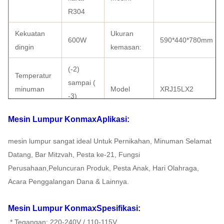
R304
Kekuatan
Ukuran
600W
590*440*780mm
dingin
kemasan:
(-2)
Temperatur
sampai (
minuman
Model
XRJ15LX2
-3)
dingin
derajat
Mesin Lumpur Konmax
Aplikasi:
bahan
Merek
komputer
Cubigel
mesin lumpur sangat ideal Untuk Pernikahan, Minuman Selamat
tangki
Kompresor
Datang, Bar Mitzvah, Pesta ke-21, Fungsi
dengan
Perusahaan,
Peluncuran Produk, Pesta Anak, Hari Olahraga,
Kondensator
tabung
Sertifikat
CE
Acara Penggalangan Dana & Lainnya.
Tembaga
Mesin Lumpur Konmax
Spesifikasi:
saklar
* Tegangan: 220-240V / 110-115V
mengalihkan
Pendingin
R134a/ R404a