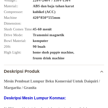
Voltage::
220V-240V / 110V-130V
Material::
ABS dan baja tahan karat
Compressor:
kubikel (ACC)
Machine
420*850*555mm
Dimension:
Slush Comes Time:
45-60 menit
Drive Mode:
Transmisi magnetik
Bowl Material:
komputer
20ft:
90 buah
High Light:
,
home slush puppie machine
frozen drink machine
Deskripsi Produk
Mesin Pembuat Lumpur Beku Komersial Untuk Daiquiri /
Margarita / Granita
Deskripsi Mesin Lumpur Konmax: