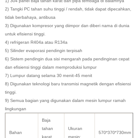
1) 304 panel baja tahan karat dan pipa tembaga di dalamnya
2) Tangki PC tahan suhu tinggi / rendah, tidak dapat dipecahkan,
tidak berbahaya, antibusa
3) Digunakan kompresor yang diimpor dan diberi nama di dunia
untuk efisiensi tinggi.
4) refrigeran R404a atau R134a
5) Silinder evaporasi pendingin terpisah
6) Sistem pendingin dua sisi mengarah pada pendinginan cepat
dan efisiensi tinggi dalam memproduksi lumpur
7) Lumpur datang selama 30 menit-45 menit
8) Digunakan teknologi baru transmisi magnetik dengan efisiensi
tinggi.
9) Semua bagian yang digunakan dalam mesin lumpur ramah
lingkungan
Baja
tahan
Ukuran
Bahan
570*370*730mm
karat
mesin: