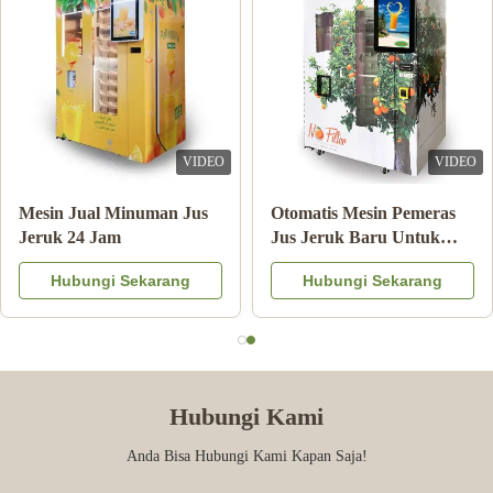
VIDEO
VIDEO
Double Tank Ice Slush
Catatan Pembayaran
Machine Minuman Beku
Mesin Penjual Jus Jeruk
Minuman Susu Koktail
Dengan Sistem Pendingin
Hubungi Sekarang
Hubungi Sekarang
Buah
Hubungi Kami
Anda Bisa Hubungi Kami Kapan Saja!