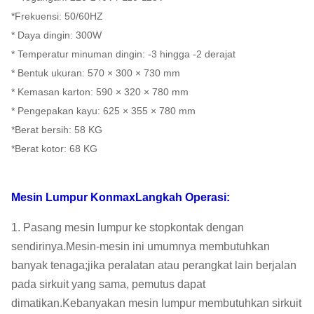
LCD
*Frekuensi: 50/60HZ
* Daya dingin: 300W
110V-
Standar
Modus
Transmisi
* Temperatur minuman dingin: -3 hingga -2 derajat
220V,
Listrik
Berkendara
magnetik
* Bentuk ukuran: 570 × 300 × 730 mm
50-60HZ
* Kemasan karton: 590 × 320 × 780 mm
GW
63kg
NW
53 KG
* Pengepakan kayu: 625 × 355 × 780 mm
*Berat bersih: 58 KG
40'
FOB
*Berat kotor: 68 KG
pemuatan
235 PCS
USD
Shanghai
HQ
Mesin Lumpur Konmax
Langkah Operasi:
20' FT
90 PCS
Jaminan
1 tahun
memuat
1. Pasang mesin lumpur ke stopkontak dengan
sendirinya.Mesin-mesin ini umumnya membutuhkan
banyak tenaga;jika peralatan atau perangkat lain berjalan
pada sirkuit yang sama, pemutus dapat
dimatikan.Kebanyakan mesin lumpur membutuhkan sirkuit