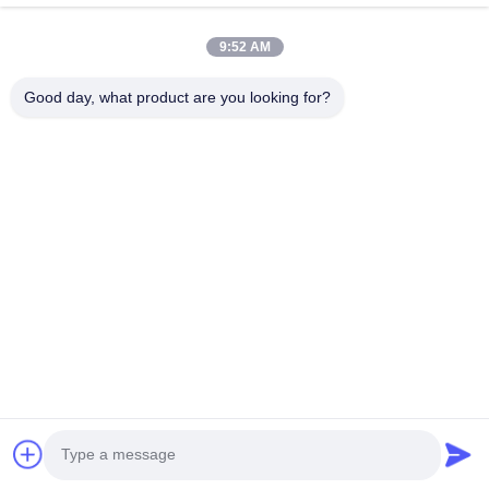
9:52 AM
Good day, what product are you looking for?
Efisiensi prestasi Merek Integritas menentukan masa depan
Hubungi Kami
Alamat: Tambahkan: UNIT 04,7/F, BRIGHT WAY TOWER, NO.
33 MONG KOK ROAD, KOWLOON, HONG KONG
info@kingjuicer.com
Telp: 86--18662633547
Copyright © 2014-2026 China Kingmax Industrial Co.,ltd.. All Rights Reserved.