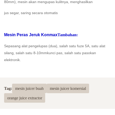
80mm), mesin akan mengupas kulitnya, menghasilkan
jus segar, saring secara otomatis
Mesin Peras Jeruk Konmax
Tambahan:
Sepasang alat pengelupas (dua), salah satu fuze 5A, satu alat
silang, salah satu 8-10mm
kunci pas, salah satu pasokan
elektronik.
Tag:
mesin juicer buah
mesin juicer komersial
orange juice extractor