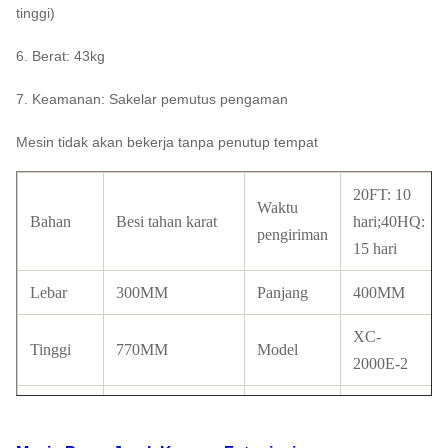
tinggi)
6. Berat: 43kg
7. Keamanan: Sakelar pemutus pengaman
Mesin tidak akan bekerja tanpa penutup tempat
20FT: 10
Waktu
Bahan
Besi tahan karat
hari;40HQ:
pengiriman
15 hari
Lebar
300MM
Panjang
400MM
XC-
Tinggi
770MM
Model
2000E-2
ukuran
22-25
40--80mm
Keluaran
oranye
jeruk/menit