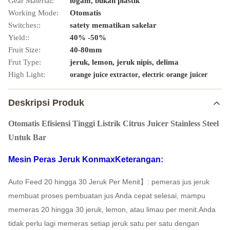
Gear Material:
logam, bukan plastik
Working Mode:
Otomatis
Switches::
satety mematikan sakelar
Yield::
40% -50%
Fruit Size:
40-80mm
Frut Type:
jeruk, lemon, jeruk nipis, delima
High Light:
,
orange juice extractor
electric orange juicer
Deskripsi Produk
Otomatis Efisiensi Tinggi Listrik Citrus Juicer Stainless Steel
Untuk Bar
Mesin Peras Jeruk Konmax
Keterangan:
Auto Feed 20 hingga 30 Jeruk Per Menit】: pemeras jus jeruk
membuat proses pembuatan jus Anda cepat selesai, mampu
memeras 20 hingga 30 jeruk, lemon, atau limau per menit.Anda
tidak perlu lagi memeras setiap jeruk satu per satu dengan