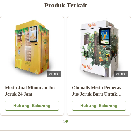
Produk Terkait
VIDEO
VIDEO
tan Pembayaran
Mesin Jual Minuman Jus
Otom
n Penjual Jus Jeruk
Jeruk 24 Jam
Jus 
an Sistem Pendingin
Kome
Hubungi Sekarang
Hubungi Sekarang