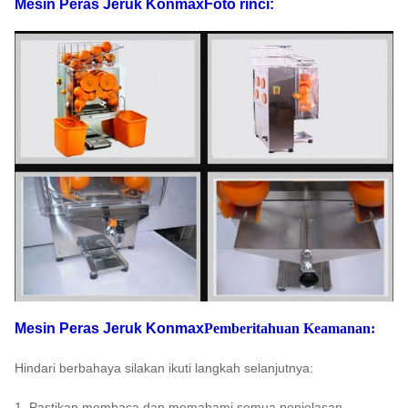
Mesin Peras Jeruk Konmax
Foto rinci:
Ukuran
Persetujuan
410*310*780MM
Sertifikat
paket
CE tersedia
Standar
110V-220V, 50-
Kekuasaan
120W
Listrik
60HZ
GW
48kg
NW
42kg
40'
FOB
pemuatan
290 PCS
USD
Shanghai
HQ
20' FT
120PCS
Jaminan
1 tahun
memuat
Mesin Peras Jeruk Konmax
Pemberitahuan Keamanan:
Hindari berbahaya silakan ikuti langkah selanjutnya:
1. Pastikan membaca dan memahami semua penjelasan.