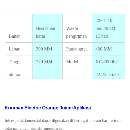
20FT: 10
Besi tahan
Waktu
hari;40HQ:
Bahan
karat
pengiriman
15 hari
Lebar
300 MM
Panjangnya
400 MM
Tinggi
770 MM
Model
XC-2000E-2
ukuran
22-25 jeruk /
oranye
40--80mm
Keluaran
menit
Ukuran
410 * 310 *
Persetujuan
paket
780MM
Sertifikat
CE tersedia
Konmax Electric Orange Juicer
Aplikasi:
Standar
110V-220V,
Juicer jeruk komersial dapat digunakan di berbagai macam bar, restoran,
Listrik
50-60HZ
Kekuasaan
120W
toko minuman, rumah, supermarket