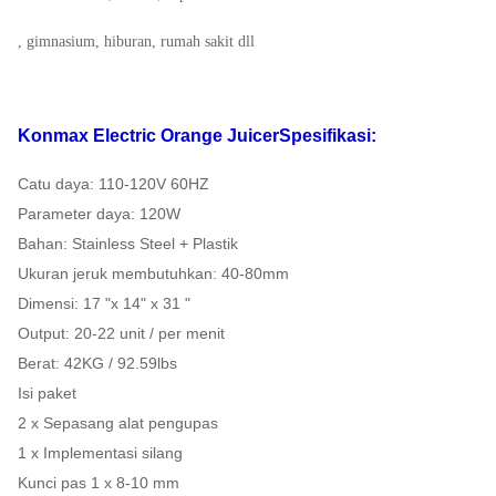
GW
48KG
NW
42KG
, gimnasium, hiburan, rumah sakit dll
Pemuatan
FOB
HQ 40 '
290 PCS
Shanghai
USD
Konmax Electric Orange Juicer
Spesifikasi:
Pemuatan
20 'FT
120 PCS
Jaminan
1 tahun
Catu daya: 110-120V 60HZ
Parameter daya: 120W
Bahan: Stainless Steel + Plastik
Ukuran jeruk membutuhkan: 40-80mm
Dimensi: 17 "x 14" x 31 "
Output: 20-22 unit / per menit
Berat: 42KG / 92.59lbs
Isi paket
2 x Sepasang alat pengupas
1 x Implementasi silang
Kunci pas 1 x 8-10 mm