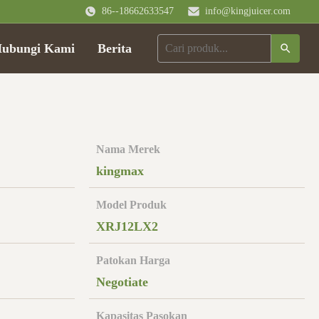
86--18662633547
info@kingjuicer.com
ubungi Kami
Berita
Nama Merek
kingmax
Model Produk
XRJ12LX2
Patokan Harga
Negotiate
Kapasitas Pasokan