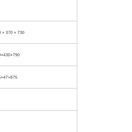
 × 370 × 730
0×430×790
5×47×875