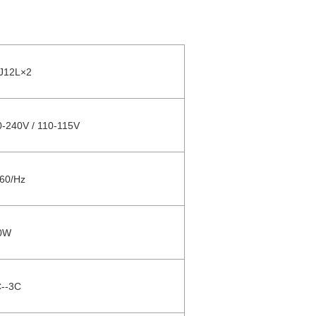
J12L×2
0-240V / 110-115V
/60/Hz
0W
C--3C