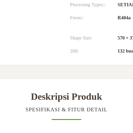
Processing Types::
SETIA
Freon::
R404a
Shape Size:
570 × 
20ft:
132 bu
Deskripsi Produk
SPESIFIKASI & FITUR DETAIL