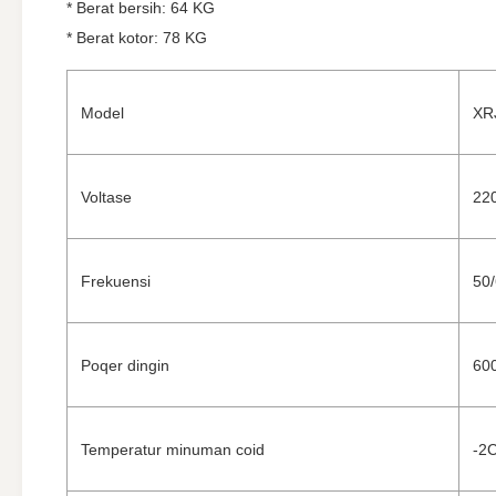
* Berat bersih: 64 KG
* Berat kotor: 78 KG
Model
XR
Voltase
22
Frekuensi
50
Poqer dingin
60
Temperatur minuman coid
-2