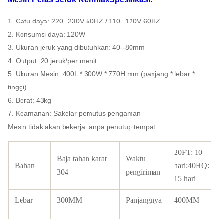
1. Catu daya: 220--230V 50HZ / 110--120V 60HZ
2. Konsumsi daya: 120W
3. Ukuran jeruk yang dibutuhkan: 40--80mm
4. Output: 20 jeruk/per menit
5. Ukuran Mesin: 400L * 300W * 770H mm (panjang * lebar *
tinggi)
6. Berat: 43kg
7. Keamanan: Sakelar pemutus pengaman
Mesin tidak akan bekerja tanpa penutup tempat
20FT: 10
Baja tahan karat
Waktu
Bahan
hari;40HQ:
304
pengiriman
15 hari
Lebar
300MM
Panjangnya
400MM