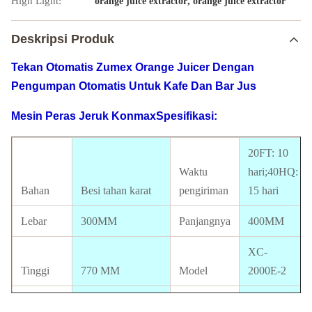
High Light:
,
orange juice extractor
orange juice extractor
Deskripsi Produk
Tekan Otomatis Zumex Orange Juicer Dengan
Pengumpan Otomatis Untuk Kafe Dan Bar Jus
Mesin Peras Jeruk Konmax
Spesifikasi:
20FT: 10
Waktu
hari;40HQ:
Bahan
Besi tahan karat
pengiriman
15 hari
Lebar
300MM
Panjangnya
400MM
XC-
Tinggi
770 MM
Model
2000E-2
ukuran
22-25