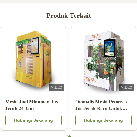
Produk Terkait
VIDEO
VIDEO
Double Tank Ice Slush
Catatan Pembayaran
Machine Minuman Beku
Mesin Penjual Jus Jeruk
Minuman Susu Koktail
Dengan Sistem Pendingin
Hubungi Sekarang
Hubungi Sekarang
Buah