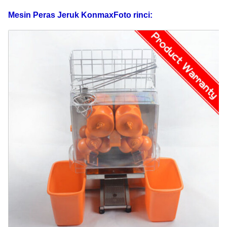
oranye
40--80mm
Keluaran
jeruk/menit
Mesin Peras Jeruk Konmax
Foto rinci:
Ukuran
Persetujuan
paket
410*310*780MM
Sertifikat
CE tersedia
Standar
110V-220V, 50-
Listrik
60HZ
Kekuasaan
120W
GW
48kg
NW
42kg
40'
pemuatan
FOB
HQ
290 PCS
Shanghai
USD
20' FT
memuat
120PCS
Jaminan
1 tahun