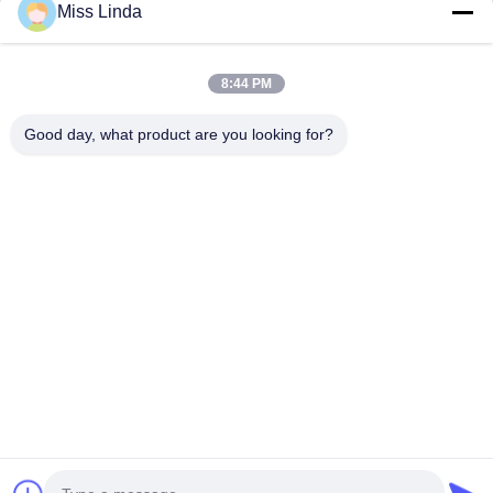
Kirim
Miss Linda
8:44 PM
Good day, what product are you looking for?
Efisiensi prestasi Merek Integritas menentukan masa depan
Hubungi Kami
Alamat: Tambahkan: UNIT 04,7/F, BRIGHT WAY TOWER, NO.
33 MONG KOK ROAD, KOWLOON, HONG KONG
info@kingjuicer.com
Telp: 86--18662633547