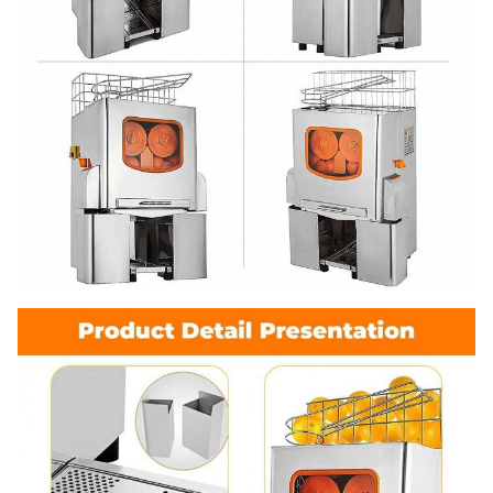
pemuatan
FOB
HQ
220 PCS
Shanghai
USD
20' FT
memuat
90PCS
Jaminan
1 tahun