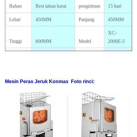
Bahan
Besi tahan karat
pengiriman
15 hari
Lebar
450MM
Panjang
450MM
XC-
Tinggi
600MM
Model
2000E-5
ukuran
20 jeruk/
oranye
40-70MM
Keluaran
menit
Ukuran
Persetujuan
Mesin Peras Jeruk Konmax
Foto rinci:
paket
460*460*610MM
Sertifikat
CE tersedia
Standar
110V-220V, 50-
Listrik
60HZ
Kekuasaan
370W
GW
47kg
NW
41kg
40'