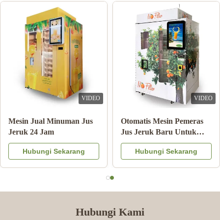
VIDEO
VIDEO
Double Tank Ice Slush
Catatan Pembayaran
Machine Minuman Beku
Mesin Penjual Jus Jeruk
Minuman Susu Koktail
Dengan Sistem Pendingin
Hubungi Sekarang
Hubungi Sekarang
Buah
Hubungi Kami