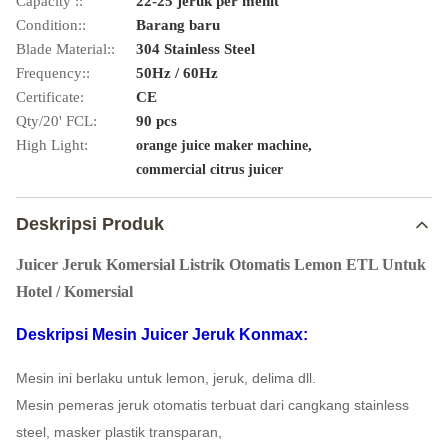
Capacity ::
22-25 jeruk per menit
Condition::
Barang baru
Blade Material::
304 Stainless Steel
Frequency::
50Hz / 60Hz
Certificate:
CE
Qty/20' FCL:
90 pcs
High Light:
,
orange juice maker machine
commercial citrus juicer
Deskripsi Produk
Juicer Jeruk Komersial Listrik Otomatis Lemon ETL Untuk
Hotel / Komersial
Deskripsi Mesin Juicer Jeruk Konmax:
Mesin ini berlaku untuk lemon, jeruk, delima dll.
Mesin pemeras jeruk otomatis terbuat dari cangkang stainless
steel, masker plastik transparan,