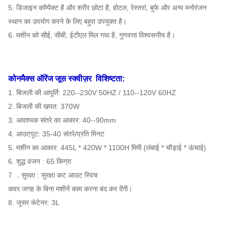
गिनीकृमि
115KG
एनडब्ल्यू
109KG
5. डिजाइन कॉम्पैक्ट है और शरीर छोटा है, होटल, रेस्तरां, बुफे और अन्य मनोरंजन
स्थान का उपयोग करने के लिए बहुत उपयुक्त है।
40'
6. मशीन को सीई, सीबी, ईटीएल मिल गया है, गुणवत्ता विश्वसनीय है।
मुख्यालय
लोड हो रहा
एफओबी
है
290PCS
शंघाई
USD
कोनमैक्स ऑरेंज जूस स्क्वीज़र
विशिष्टता:
20' एफटी
1. बिजली की आपूर्ति: 220--230V 50HZ / 110--120V 60HZ
लोडिंग
120PCS
गारंटी
1 साल
2. बिजली की खपत: 370W
3. आवश्यक संतरे का आकार: 40--90mm
4. आउटपुट: 35-40 संतरे/प्रति मिनट
5. मशीन का आकार: 445L * 420W * 1100H मिमी (लंबाई * चौड़ाई * ऊंचाई)
6. शुद्ध वजन : 65 किग्रा
7 ．सुरक्षा : सुरक्षा कट आउट स्विच
कवर जगह के बिना मशीनें काम करना बंद कर देंगी।
8. जूसर कंटेनर: 3L