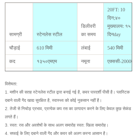
20FT: 10
दिन;४०
डिलीवरी
मुख्यालय: १५
सामग्री
स्टेनलेस स्टील
का समय
दिनday
चौड़ाई
610 मिमी
लंबाई
540 मिमी
कद
१३५०एमएम
नमूना
एक्ससी-2000बी
नारंगी
35-40 संतरे/
आकार
40--90mm
उत्पादन
मिनट
विशेषता:
1. मशीन की सतह स्टेनलेस स्टील द्वारा बनाई गई है, कवर पारदर्शी पीसी है। प्लास्टिक
पैकेज का
सीई अनुमोदन
दबाने वाली गेंद खाद्य सुरक्षित है, स्वास्थ्य को कोई नुकसान नहीं है।
आकार
550*620*1350mm
प्रमाणपत्र
उपलब्ध
2. तेजी से निचोड़ प्रभाव, प्रत्येक कप रस का उत्पादन करने के लिए केवल कुछ सेकंड
लगते हैं।
इलेक्ट्रिक्स
110V-220V, 50-
3. स्वत: रस और अवशेषों के साथ अलग समारोह स्वत: खिला समारोह।
मानक
60HZ
शक्ति
370W
4. सफाई के लिए दबाने वाली गेंद और कवर को अलग करना आसान है।