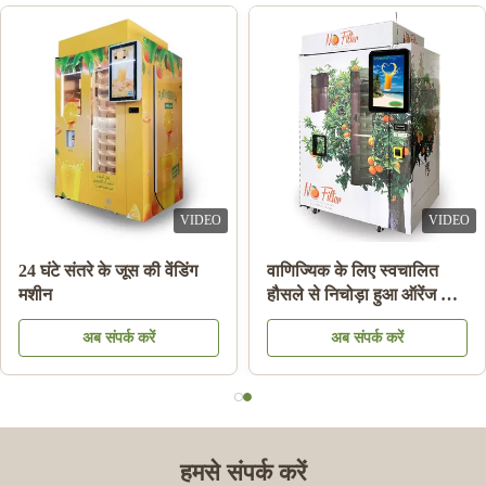
VIDEO
VIDEO
ल टैंक आइस स्लश मशीन
नोट भुगतान ऑरेंज जूस वेंडिंग
24 
ोजन ड्रिंक बेवरेज मिल्क
मशीन कूलिंग सिस्टम के साथ
मश
रूट कॉकटेल
अब संपर्क करें
अब संपर्क करें
हमसे संपर्क करें