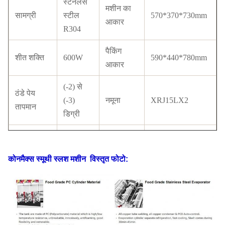
स्टेनलेस
मशीन का
सामग्री
स्टील
570*370*730mm
आकार
R304
पैकिंग
शीत शक्ति
600W
590*440*780mm
आकार
(-2) से
ठंडे पेय
(-3)
नमूना
XRJ15LX2
तापमान
डिग्री
कंप्रेसर
टैंक सामग्री
पीसी
क्यूबीगेल
ब्रांड
कोनमैक्स स्मूथी स्लश मशीन
विस्तृत फोटो:
कॉपर
कंडेनसर
ट्यूब के
प्रमाणपत्र
सीई
साथ
एलसीडी