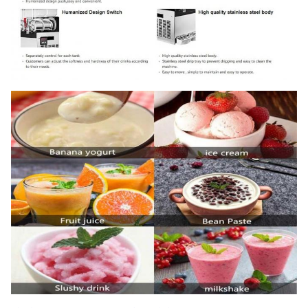
स्विच
शीतल
R134a / R404a
स्विच
110V-
इलेक्ट्रिक्स
चलाने का
220V,
चुंबकीय संचरण
मानक
तरीका
50-60HZ
गिनीकृमि
63KG
एनडब्ल्यू
53 किलो
40'
मुख्यालय
235
एफओबी
USD
लोड हो रहा
पीसीएस
शंघाई
है
20' एफटी
90
गारंटी
1 साल
लोडिंग
पीसीएस