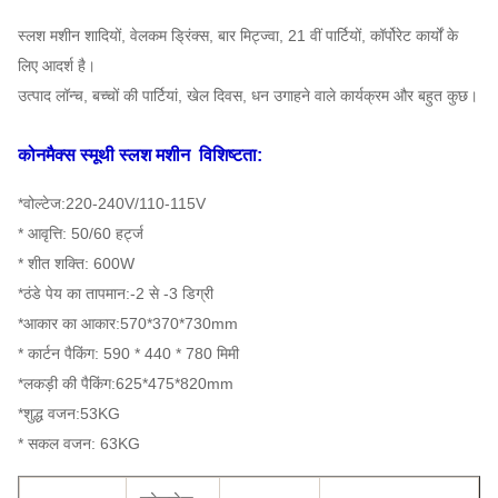
स्लश मशीन शादियों, वेलकम ड्रिंक्स, बार मिट्ज्वा, 21 वीं पार्टियों, कॉर्पोरेट कार्यों के
लिए आदर्श है।
उत्पाद लॉन्च, बच्चों की पार्टियां, खेल दिवस, धन उगाहने वाले कार्यक्रम और बहुत कुछ।
कोनमैक्स स्मूथी स्लश मशीन
विशिष्टता:
*वोल्टेज:220-240V/110-115V
* आवृत्ति: 50/60 हर्ट्ज
* शीत शक्ति: 600W
*ठंडे पेय का तापमान:-2 से -3 डिग्री
*आकार का आकार:570*370*730mm
* कार्टन पैकिंग: 590 * 440 * 780 मिमी
*लकड़ी की पैकिंग:625*475*820mm
*शुद्ध वजन:53KG
* सकल वजन: 63KG