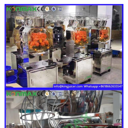
35-40
नारंगी
40--90mm
उत्पादन
संतरे/
आकार
मिनट
सीई
पैकेज का
675*510*1770एमएम
प्रमाणपत्र
अनुमोदन
आकार
उपलब्ध
इलेक्ट्रिक्स
110V-220V, 50-
शक्ति
370W
मानक
60HZ
गिनीकृमि
98KG
एनडब्ल्यू
92KG
40'
मुख्यालय
एफओबी
112PCS
USD
लोड हो रहा
शंघाई
है