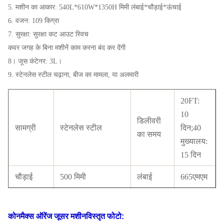
5. मशीन का आकार: 540L*610W*1350H मिमी लंबाई*चौड़ाई*ऊंचाई
6. वजन: 109 किग्रा
7. सुरक्षा: सुरक्षा कट आउट स्विच
कवर जगह के बिना मशीनें काम करना बंद कर देंगी
8। जूस कंटेनर: 3L।
9. स्टेनलेस स्टील चढ़ाना, बीज का मामला, या अलमारी
20FT:
10
डिलीवरी
सामग्री
स्टेनलेस स्टील
दिन;40
का समय
मुख्यालय:
15 दिन
चौड़ाई
500 मिमी
लंबाई
665एमएम
XC-
कद
1760एमएम
नमूना
2000C
कोनमैक्स ऑरेंज जूसर मशीन
विस्तृत फोटो: