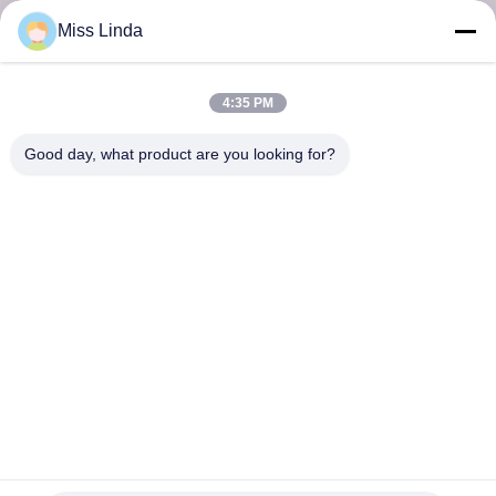
Miss Linda
भेजना
4:35 PM
Good day, what product are you looking for?
दक्षता की उपलब्धियां ब्रांड ईमानदारी भविष्य का निर्धारण करती है
हमसे संपर्क करें
पता: जोड़ें: इकाई 04,7/F,ब्रइट वे टावर, नंबर 33 मोंग कोक रोड,कोलून,हांगकांग
info@kingjuicer.com
टेलीफोन: 86--18662633547