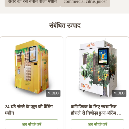
संतरे का रस बनाने वाली मशीन
commercial citrus juicer
संबंधित उत्पाद
VIDEO
VIDEO
डबल टैंक आइस स्लश मशीन
नोट भुगतान ऑरेंज जूस वेंडिंग
फ्रोजन ड्रिंक बेवरेज मिल्क
मशीन कूलिंग सिस्टम के साथ
फ्रूट कॉकटेल
अब संपर्क करें
अब संपर्क करें