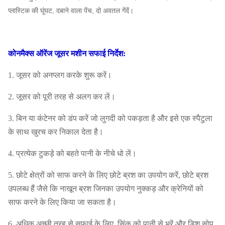
प्लास्टिक की घूंघट,
दबाने वाला पेंच, दो अवतल गेंदें।
इलेक्ट्रिक्स
110V-220V, 50-
मानक
60HZ
शक्ति
370W
कोनमैक्स ऑरेंज जूसर मशीन
सफाई निर्देश:
गिनीकृमि
115KG
एनडब्ल्यू
109KG
1. जूसर को अनप्लग करके शुरू करें।
40'
मुख्यालय
2. जूसर को पूरी तरह से अलग कर लें।
लोड हो रहा
एफओबी
3. बिन या कंटेनर को डंप करें जो लुगदी को पकड़ता है और इसे एक स्पैटुला
है
290PCS
शंघाई
USD
के साथ खुरच कर निकाल देता है।
20' एफटी
4. प्रत्येक टुकड़े को बहते पानी के नीचे धो लें।
लोडिंग
120PCS
गारंटी
1 वर्ष
5. छोटे क्षेत्रों को साफ करने के लिए छोटे ब्रश का उपयोग करें, छोटे ब्रश
सुरक्षा कट आउट स्विच टचपैड स्विच,
समारोह/
उपलब्ध हैं जैसे कि नाखून ब्रश जिनका उपयोग नुक्कड़ और क्रेनियों को
आंतरिक सर्किट बोर्ड।सेंसर, काउंटर
सुविधा
साफ करने के लिए किया जा सकता है।
6. अधिक अच्छी तरह से सफाई के लिए, सिंक को पानी से भरें और डिश सोप