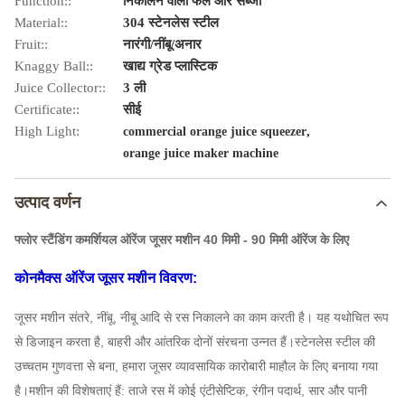
Function::
निकालने वाला फल और सब्जी
Material::
304 स्टेनलेस स्टील
Fruit::
नारंगी/नींबू/अनार
Knaggy Ball::
खाद्य ग्रेड प्लास्टिक
Juice Collector::
3 ली
Certificate::
सीई
High Light:
,
commercial orange juice squeezer
orange juice maker machine
उत्पाद वर्णन
फ्लोर स्टैंडिंग कमर्शियल ऑरेंज जूसर मशीन 40 मिमी - 90 मिमी ऑरेंज के लिए
कोनमैक्स ऑरेंज जूसर मशीन विवरण:
जूसर मशीन संतरे, नींबू, नीबू आदि से रस निकालने का काम करती है। यह यथोचित रूप
से डिजाइन करता है, बाहरी और आंतरिक दोनों संरचना उन्नत हैं।स्टेनलेस स्टील की
उच्चतम गुणवत्ता से बना, हमारा जूसर व्यावसायिक कारोबारी माहौल के लिए बनाया गया
है।मशीन की विशेषताएं हैं: ताजे रस में कोई एंटीसेप्टिक, रंगीन पदार्थ, सार और पानी