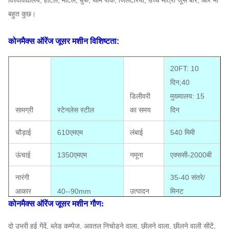
विश्वविद्यालय, होटल, मोटल, बुफे, थीम पार्क,
जिलेटेरिया, उच्च मात्रा जूस बार, और भी
बहुत कुछ।
कोनमैक्स ऑरेंज जूसर मशीन
विशिष्टता:
20FT: 10
दिन;40
डिलीवरी
मुख्यालय: 15
सामग्री
स्टेनलेस स्टील
का समय
दिन
चौड़ाई
610एमएम
लंबाई
540 मिमी
ऊंचाई
1350एमएम
नमूना
एक्ससी-2000बी
नारंगी
35-40 संतरे/
आकार
40--90mm
उत्पादन
मिनट
कोनमैक्स ऑरेंज जूसर मशीन
गौण:
पैकेज का
सीई अनुमोदन
दो उभरी हुई गेंदें, ब्लेड कम्पेज, अवतल निचोड़ने वाला, छीलने वाला, छीलने वाली सीटें,
आकार
550*620*1350mm
प्रमाणपत्र
उपलब्ध