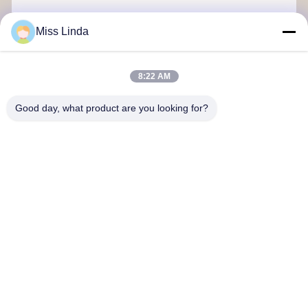
Miss Linda
भेजना
8:22 AM
Good day, what product are you looking for?
दक्षता की उपलब्धियां ब्रांड ईमानदारी भविष्य का निर्धारण करती है
हमसे संपर्क करें
पता: जोड़ें: इकाई 04,7/F,ब्रइट वे टावर, नंबर 33 मोंग कोक रोड,कोलून,हांगकांग
info@kingjuicer.com
टेलीफोन: 86--18662633547