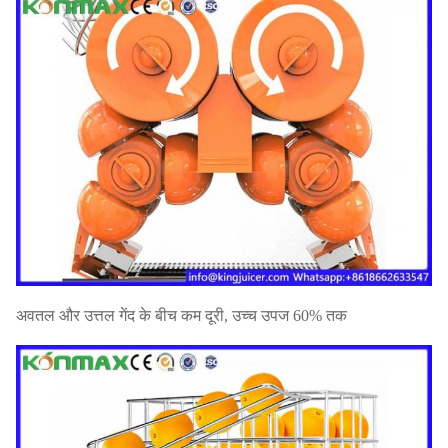
पैकेज का
सीई अनुमोदन
आकार
410*310*780mm
प्रमाणपत्र
उपलब्ध
इलेक्ट्रिक्स
110V-220V, 50-
मानक
60HZ
शक्ति
120W
गिनीकृमि
49KG
एनडब्ल्यू
43 किलो
40'
मुख्यालय
लोड हो रहा
एफओबी
है
290PCS
शंघाई
USD
अवतल और उत्तल गेंद के बीच कम दूरी, उच्च उपज 60% तक
20' एफटी
लोडिंग
120PCS
गारंटी
1 वर्ष