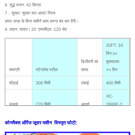
6. शुद्ध वजन: 42 किग्रा
7．सुरक्षा: सुरक्षा कट आउट स्विच
कवर जगह के बिना मशीनें काम करना बंद कर देंगी।
8. वाहन: मात्रा / 20 'एफसीएल: 120 सेट
20FT: 10
दिन;४०
डिलीवरी का
मुख्यालय:
सामग्री
स्टेनलेस स्टील
समय
१५ दिन
चौड़ाई
300 मिमी
लंबाई
400 मिमी
XC-
ऊंचाई
770 मिमी
आदर्श
2000E-2
20 संतरे/
कोनमैक्स ऑरेंज जूसर मशीन
विस्तृत फोटो:
नारंगी आकार
40--80mm
उत्पादन
मिनट