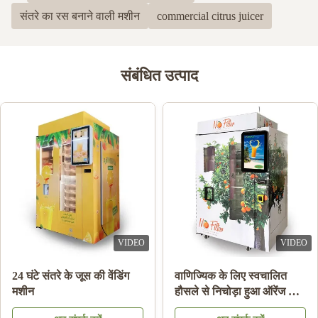
संतरे का रस बनाने वाली मशीन
commercial citrus juicer
संबंधित उत्पाद
VIDEO
VIDEO
डबल टैंक आइस स्लश मशीन
नोट भुगतान ऑरेंज जूस वेंडिंग
फ्रोजन ड्रिंक बेवरेज मिल्क
मशीन कूलिंग सिस्टम के साथ
फ्रूट कॉकटेल