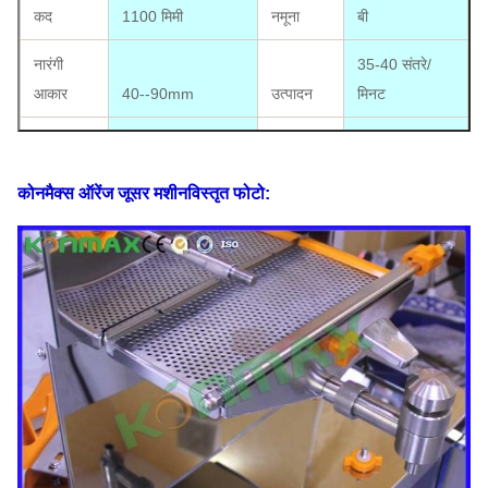
कद
1100 मिमी
नमूना
बी
नारंगी
35-40 संतरे/
आकार
40--90mm
उत्पादन
मिनट
पैकेज का
सीई अनुमोदन
आकार
455*430*1110mm
प्रमाणपत्र
उपलब्ध
कोनमैक्स ऑरेंज जूसर मशीन
विस्तृत फोटो:
इलेक्ट्रिक्स
110V-220V, 50-
मानक
60HZ
शक्ति
370W
गिनीकृमि
71KG
एनडब्ल्यू
65KG
40'
मुख्यालय
लोड हो रहा
एफओबी
है
290PCS
शंघाई
USD
20' एफटी