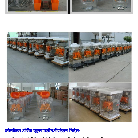
कोनमैक्स ऑरेंज जूसर मशीन
ऑपरेशन निर्देश: