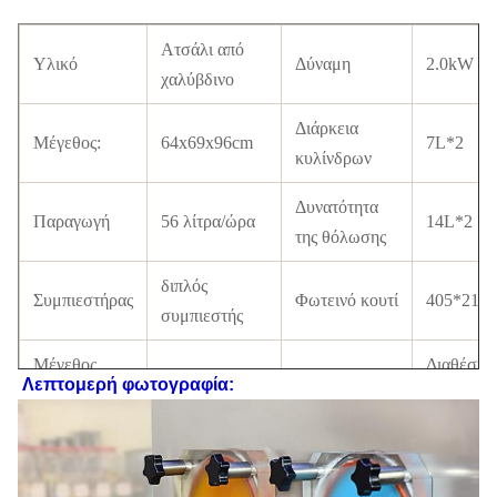
Ατσάλι από
Υλικό
Δύναμη
2.0kW
χαλύβδινο
Διάρκεια
Μέγεθος:
64x69x96cm
7L*2
κυλίνδρων
Δυνατότητα
Παραγωγή
56 λίτρα/ώρα
14L*2
της θόλωσης
διπλός
Συμπιεστήρας
Φωτεινό κουτί
405*210
συμπιεστής
Μέγεθος
Διαθέσιμ
74x78x112CM
Πιστοποιητικό
Λεπτομερή φωτογραφία:
συσκευασίας
έγκριση 
110V-
Ηλεκτρικό
220V,50-
Δύναμη
370W
πρότυπο