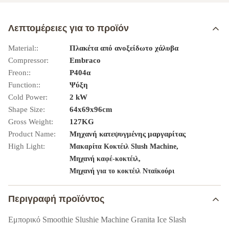
Λεπτομέρειες για το προϊόν
Material::
Πλακέτα από ανοξείδωτο χάλυβα
Compressor:
Embraco
Freon::
Ρ404α
Function::
Ψύξη
Cold Power:
2 kW
Shape Size:
64x69x96cm
Gross Weight:
127KG
Product Name:
Μηχανή κατεψυγμένης μαργαρίτας
High Light:
,
Μακαρίτα Κοκτέιλ Slush Machine
,
Μηχανή καφέ-κοκτέιλ
Μηχανή για το κοκτέιλ Νταϊκούρι
Περιγραφή προϊόντος
Εμπορικό Smoothie Slushie Machine Granita Ice Slash