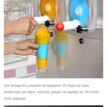
60HZ
G.W.
150 κιλά
Ν.Δ.
130 κιλά
FOB
Σχήμα
KX-101
ΗΠΑ
Guangzhou
20' FT φορτίο
43 PCS
Εγγύηση
1 έτος
Δύο δεξαμενές μπορούν να παράγουν 56 λίτρα την ώρα,
κατάλληλα για πάρτι, σχολείο, μπορεί να παράγει σε 10 λεπτά,
πολύ γρήγορα.