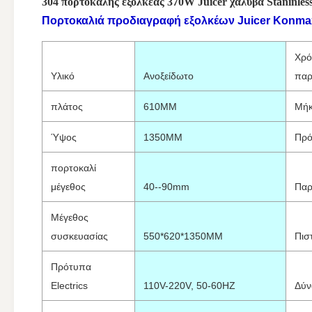
304 πορτοκαλής εξολκέας 370W Juicer χάλυβα Staninles
Πορτοκαλιά προδιαγραφή εξολκέων Juicer Konma
Χρό
Υλικό
Ανοξείδωτο
παρ
πλάτος
610MM
Μή
Ύψος
1350MM
Πρό
πορτοκαλί
μέγεθος
40--90mm
Πα
Μέγεθος
συσκευασίας
550*620*1350MM
Πισ
Πρότυπα
Electrics
110V-220V, 50-60HZ
Δύν