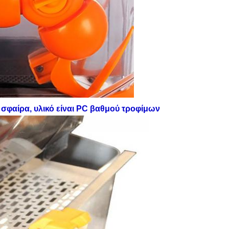
τή σφαίρα, υλικό είναι PC βαθμού τροφίμων