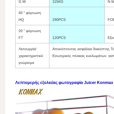
G.W
115KG
N.
40 " φόρτωση
HQ
290PCS
FOB
20 " φόρτωση
FT
120PCS
Εξο
Λειτουργία/
Αποκόπτοντας ασφάλεια διακόπτης T
χαρακτηριστικό
Εσωτερικός πίνακας κυκλωμάτων. αισ
γνώρισμα
Λεπτομερής
εξολκέας
φωτογραφία
Juicer Konmax