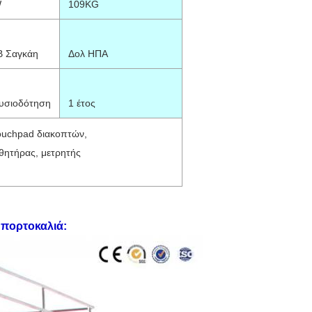
W
109KG
 Σαγκάη
Δολ ΗΠΑ
υσιοδότηση
1 έτος
ouchpad διακοπτών,
θητήρας, μετρητής
 πορτοκαλιά
: