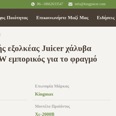
86--18662633547
info@kingjuicer.com
χος Ποιότητας
Επικοινωνήστε Μαζί Μας
Ειδήσεις
έ
ς εξολκέας Juicer χάλυβα
0W εμπορικός για το φραγμό
Επωνυμία Μάρκας
Kingmax
Μοντέλο Προϊόντος
Xc-2000B