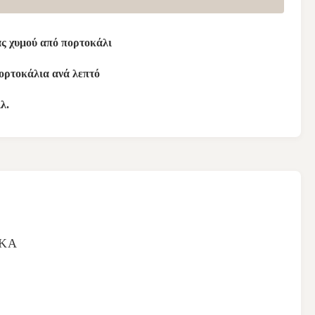
ας χυμού από πορτοκάλι
πορτοκάλια ανά λεπτό
λ.
ΙΚΆ