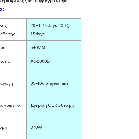
s εμπορικός για το φραγμό καφέ
x:
νος
20FT: 10days 40HQ:
άδοσης
15days
κος
540MM
τυπο
Xc-2000B
ραγωγή
35-40oranges/mins
τοποιητικό
Έγκριση CE διαθέσιμη
αμη
370W