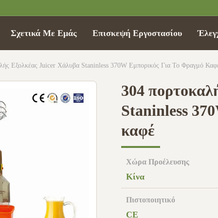
Σχετικά Με Εμάς
Επισκεψή Εργοστασίου
Έλεγ
λής Εξολκέας Juicer Χάλυβα Staninless 370W Εμπορικός Για Το Φραγμό Καφ
304 πορτοκαλή
Staninless 37
καφέ
Χώρα Προέλευσης
Κίνα
Πιστοποιητικό
CE