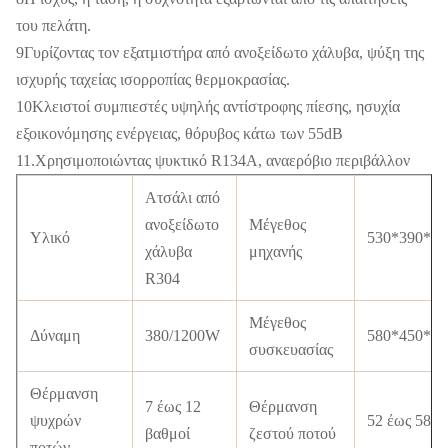
του πελάτη.
9Γυρίζοντας τον εξατμιστήρα από ανοξείδωτο χάλυβα, ψύξη της
ισχυρής ταχείας ισορροπίας θερμοκρασίας.
10Κλειστοί συμπιεστές υψηλής αντίστροφης πίεσης, ησυχία
εξοικονόμησης ενέργειας, θόρυβος κάτω των 55dB
11.Χρησιμοποιώντας ψυκτικό R134A, αναερόβιο περιβάλλον
Ατσάλι από
ανοξείδωτο
Μέγεθος
Υλικό
530*390*6
χάλυβα
μηχανής
R304
Μέγεθος
Δύναμη
380/1200W
580*450*7
συσκευασίας
Θέρμανση
7 έως 12
Θέρμανση
ψυχρών
52 έως 58 β
βαθμοί
ζεστού ποτού
ποτών