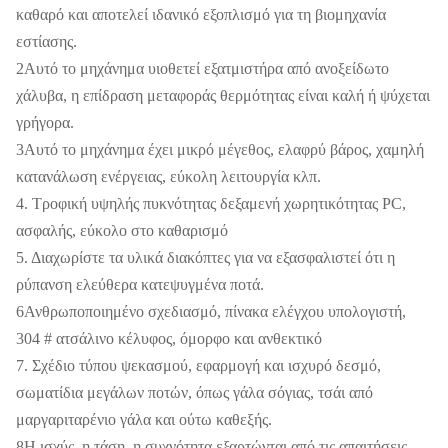
καθαρό και αποτελεί ιδανικό εξοπλισμό για τη βιομηχανία
εστίασης.
2Αυτό το μηχάνημα υιοθετεί εξατμιστήρα από ανοξείδωτο
χάλυβα, η επίδραση μεταφοράς θερμότητας είναι καλή ή ψύχεται
γρήγορα.
3Αυτό το μηχάνημα έχει μικρό μέγεθος, ελαφρύ βάρος, χαμηλή
κατανάλωση ενέργειας, εύκολη λειτουργία κλπ.
4. Τροφική υψηλής πυκνότητας δεξαμενή χωρητικότητας PC,
ασφαλής, εύκολο στο καθαρισμό
5. Διαχωρίστε τα υλικά διακόπτες για να εξασφαλιστεί ότι η
ρύπανση ελεύθερα κατεψυγμένα ποτά.
6Ανθρωποποιημένο σχεδιασμό, πίνακα ελέγχου υπολογιστή,
304 # ατσάλινο κέλυφος, όμορφο και ανθεκτικό
7. Σχέδιο τύπου ψεκασμού, εφαρμογή και ισχυρό δεσμό,
σωματίδια μεγάλων ποτών, όπως γάλα σόγιας, τσάι από
μαργαριταρένιο γάλα και ούτω καθεξής.
8Η ισχύς, η τάση, η συχνότητα εξαρτώνται από τις απαιτήσεις