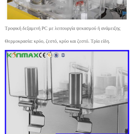
20' FT φορτίο
150PCS
Εγγύηση
1 έτος
Τροφική δεξαμενή PC με λειτουργία ψεκασμού ή ανάμειξης
Θερμοκρασία: κρύο, ζεστό, κρύο και ζεστό. Τρία είδη.