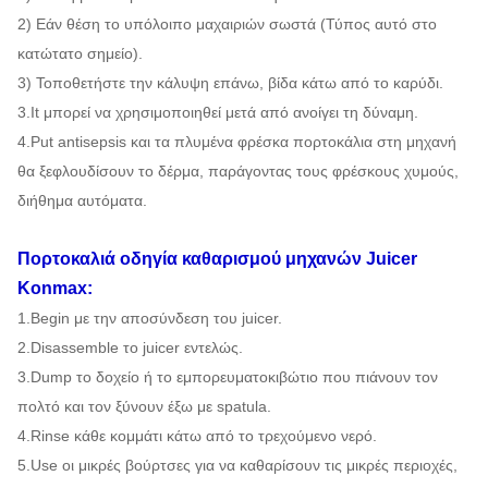
2) Εάν θέση το υπόλοιπο μαχαιριών σωστά (Τύπος αυτό στο
κατώτατο σημείο).
3) Τοποθετήστε την κάλυψη επάνω, βίδα κάτω από το καρύδι.
3.It μπορεί να χρησιμοποιηθεί μετά από ανοίγει τη δύναμη.
4.Put antisepsis και τα πλυμένα φρέσκα πορτοκάλια στη μηχανή
θα ξεφλουδίσουν το δέρμα, παράγοντας τους φρέσκους χυμούς,
διήθημα αυτόματα.
Πορτοκαλιά
οδηγία καθαρισμού
μηχανών
Juicer
Konmax:
1.Begin με την αποσύνδεση του juicer.
2.Disassemble το juicer εντελώς.
3.Dump το δοχείο ή το εμπορευματοκιβώτιο που πιάνουν τον
πολτό και τον ξύνουν έξω με spatula.
4.Rinse κάθε κομμάτι κάτω από το τρεχούμενο νερό.
5.Use οι μικρές βούρτσες για να καθαρίσουν τις μικρές περιοχές,