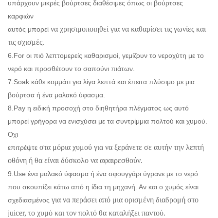
υπάρχουν μικρές βούρτσες διαθέσιμες όπως οι βούρτσες
καρφιών
να χρησιμοποιηθεί για να καθαρίσει τις γωνίες και
αυτός μπορεί
τις σχισμές.
6.For οι πιό λεπτομερείς καθαρισμοί, γεμίζουν το νεροχύτη με το
νερό και προσθέτουν το σαπούνι πιάτων.
7.Soak κάθε κομμάτι για λίγα λεπτά και έπειτα πλύσιμο με μια
βούρτσα ή ένα μαλακό ύφασμα.
8.Pay η ειδική προσοχή στο διηθητήρα πλέγματος ως αυτό
μπορεί γρήγορα να ενισχύσει με τα συντρίμμια πολτού και χυμού.
Όχι
στα μόρια χυμού για να ξεράνετε σε αυτήν την λεπτή
επιτρέψτε
οθόνη ή θα είναι δύσκολο να αφαιρεσθούν.
9.Use ένα μαλακό ύφασμα ή ένα σφουγγάρι ύγρανε με το νερό
που σκουπίζει κάτω από η ίδια τη μηχανή. Αν και ο χυμός είναι
για να περάσει από μια ορισμένη διαδρομή στο
σχεδιασμένος
juicer, το χυμό και τον πολτό θα καταλήξει παντού.