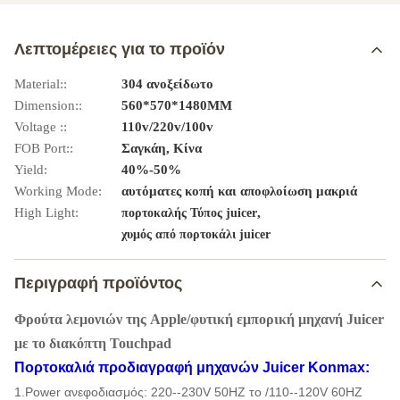
Λεπτομέρειες για το προϊόν
Material::
304 ανοξείδωτο
Dimension::
560*570*1480MM
Voltage ::
110v/220v/100v
FOB Port::
Σαγκάη, Κίνα
Yield:
40%-50%
Working Mode:
αυτόματες κοπή και αποφλοίωση μακριά
High Light:
,
πορτοκαλής Τύπος juicer
χυμός από πορτοκάλι juicer
Περιγραφή προϊόντος
Φρούτα λεμονιών της Apple/φυτική εμπορική μηχανή Juicer
με το διακόπτη Touchpad
Πορτοκαλιά
προδιαγραφή
μηχανών Juicer
Konmax:
1.Power ανεφοδιασμός: 220--230V 50HZ το /110--120V 60HZ