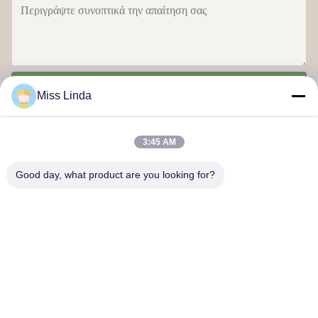
Στείλε
Miss Linda
3:45 AM
Good day, what product are you looking for?
Επιτυχίες αποδοτικότητας Brand Η ακεραιότητα ρίχνει το μέλλον.
Επικοινωνήστε μαζί μας
Διεύθυνση: Προσθέστε: Μονάδα 04,7/F, Πύργος BRIGHT WAY,
αριθμός 33 MONG KOK ROAD, KOWLOON, HONG KONG
info@kingjuicer.com