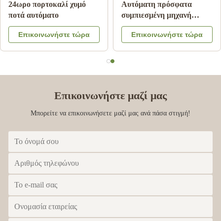
Η διπλή Slush πάγου
Μηχανή πώλησης χυμού
δεξαμενών μηχανή
από πορτοκάλι πληρωμής
παγωμένη πίνει το κοκτέιλ
σημειώσεων με το
Επικοινωνήστε τώρα
Επικοινωνήστε τώρα
φρούτων γάλακτος ποτών
σύστημα ψύξης
Επικοινωνήστε μαζί μας
Μπορείτε να επικοινωνήσετε μαζί μας ανά πάσα στιγμή!