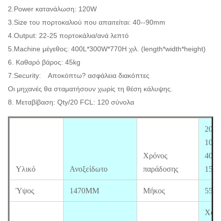
2.Power κατανάλωση: 120W
3.Size του πορτοκαλιού που απαιτείται: 40--90mm
4.Output: 22-25 πορτοκάλια/ανά λεπτό
5.Machine μέγεθος: 400L*300W*770H χιλ. (length*width*height)
6. Καθαρό βάρος: 45kg
7.Security: Αποκόπτω? ασφάλεια διακόπτες
Οι μηχανές θα σταματήσουν χωρίς τη θέση κάλυψης.
8. Μεταβίβαση: Qty/20 FCL: 120 σύνολα
20FT
10da
Χρόνος
40H
Υλικό
Ανοξείδωτο
παράδοσης
15da
Ύψος
1470MM
Μήκος
550
Xc-2