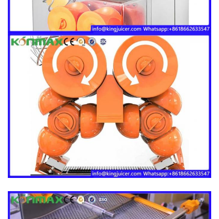
20 "
φόρτωση FT
60PCS
Εξουσιοδότηση
1 έτο