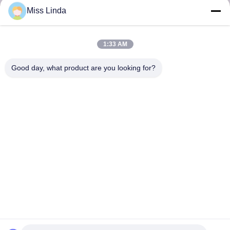
Στείλε
Miss Linda
1:33 AM
Good day, what product are you looking for?
Επιτυχίες αποδοτικότητας Brand Η ακεραιότητα ρίχνει το μέλλον.
Επικοινωνήστε μαζί μας
Διεύθυνση: Προσθέστε: Μονάδα 04,7/F, Πύργος BRIGHT WAY,
αριθμός 33 MONG KOK ROAD, KOWLOON, HONG KONG
info@kingjuicer.com
Τηλεφώνημα: 86--18662633547