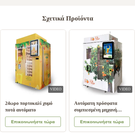
Σχετικά Προϊόντα
VIDEO
VIDEO
ώλησης χυμού
24ωρο πορτοκαλί χυμό
Αυτόματη
οκάλι πληρωμής
ποτά αυτόματο
συμπιεσμ
ων με το
πώλησης 
νωνήστε τώρα
Επικοινωνήστε τώρα
Επικοι
ψύξης
πορτοκάλι