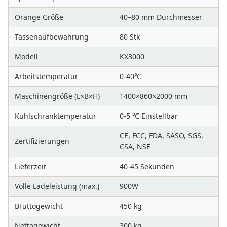
Orange Größe
40–80 mm Durchmesser
Tassenaufbewahrung
80 Stk
Modell
KX3000
Arbeitstemperatur
0-40℃
Maschinengröße (L×B×H)
1400×860×2000 mm
Kühlschranktemperatur
0-5 ℃ Einstellbar
CE, FCC, FDA, SASO, SGS,
Zertifizierungen
CSA, NSF
Lieferzeit
40-45 Sekunden
Volle Ladeleistung (max.)
900W
Bruttogewicht
450 kg
Nettogewicht
300 kg