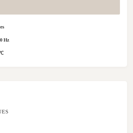
es
50 Hz
5℃
UES