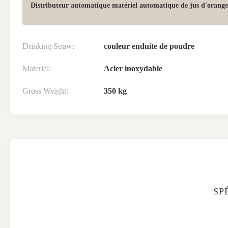
Distributeur automatique matériel automatique de jus d'orange
Drinking Straw:
couleur enduite de poudre
Material:
Acier inoxydable
Gross Weight:
350 kg
SP