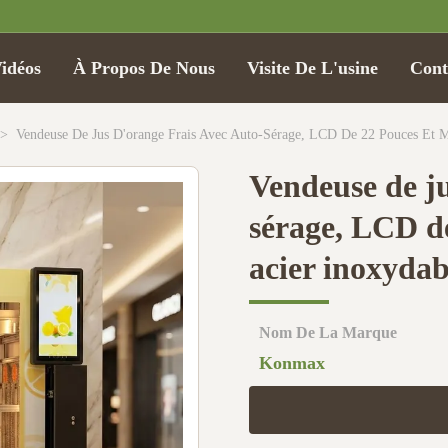
idéos
À Propos De Nous
Visite De L'usine
Cont
>
Vendeuse De Jus D'orange Frais Avec Auto-Sérage, LCD De 22 Pouces Et M
Vendeuse de ju
sérage, LCD d
acier inoxydab
Nom De La Marque
Konmax