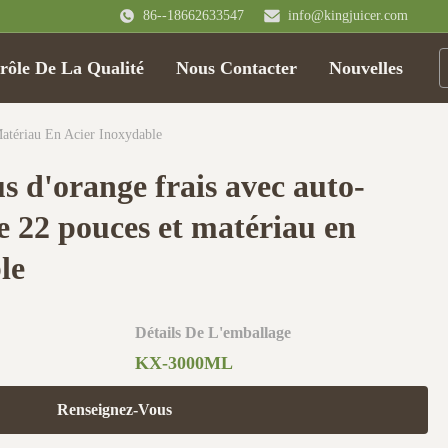
86--18662633547
info@kingjuicer.com
rôle De La Qualité
Nous Contacter
Nouvelles
atériau En Acier Inoxydable
s d'orange frais avec auto-
e 22 pouces et matériau en
le
Détails De L'emballage
KX-3000ML
Renseignez-Vous